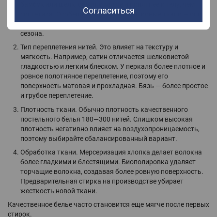
бамбук или шелк, обычно мягче и приятнее к телу, чем
Согласиться
синтетика. Особенно популярны хлопковые ткани — они
хорошо дышат, впитывают влагу и подходят для любого
сезона.
Тип переплетения нитей. Это влияет на текстуру и
мягкость. Например, сатин отличается шелковистой
гладкостью и легким блеском. У перкаля более плотное и
ровное полотняное переплетение, поэтому его
поверхность матовая и прохладная. Бязь — более простое
и грубое переплетение.
Плотность ткани. Обычно плотность качественного
постельного белья 180—300 нитей. Слишком высокая
плотность негативно влияет на воздухопроницаемость,
поэтому выбирайте сбалансированный вариант.
Обработка ткани. Мерсеризация хлопка делает волокна
более гладкими и блестящими. Биополировка удаляет
торчащие волокна, создавая более ровную поверхность.
Предварительная стирка на производстве убирает
жесткость новой ткани.
Качественное белье часто становится еще мягче после первых
стирок.