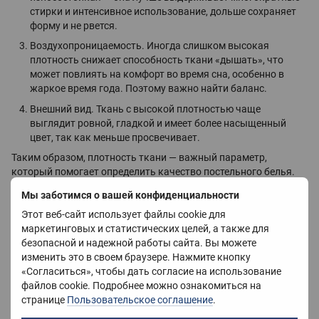
стирки и интенсивное использование, дольше сохраняет
форму и не рвется.
Воздухопроницаемость. Иногда слишком высокая
плотность снижает способность ткани «дышать», что
может повлиять на комфорт во время сна, особенно в
жаркое время года. Поэтому важно найти баланс.
Внешний вид. Ткань с высокой плотностью чаще
выглядит ровной, гладкой и имеет более насыщенный
цвет, так как меньше просвечивает.
Таким образом, плотность ткани — важный параметр,
который помогает определить качество постельного белья.
Оптимальный показатель для хлопкового белья обычно
Мы заботимся о вашей конфиденциальности
находится в диапазоне 150–400 нитей на дюйм².
Этот веб-сайт использует файлы cookie для
маркетинговых и статистических целей, а также для
Мягкое постельное белье: как выбрать
безопасной и надежной работы сайта. Вы можете
материал и не ошибиться
изменить это в своем браузере. Нажмите кнопку
«Согласиться», чтобы дать согласие на использование
Чтобы постельное белье было действительно мягким, важно
файлов cookie. Подробнее можно ознакомиться на
обратить внимание на такие показатели:
странице
Пользовательское соглашение
.
Материал. Натуральные волокна, такие как хлопок, лен,