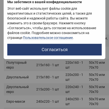
Мы заботимся о вашей конфиденциальности
белья. Они подразумевают наличие не одного большого
пододеяльника, а двух полуторных.
Этот веб-сайт использует файлы cookie для
маркетинговых и статистических целей, а также для
Для самых больших кроватей ищите комплекты евро-
безопасной и надежной работы сайта. Вы можете
макси или заказывайте индивидуальный пошив КПБ.
изменить это в своем браузере. Нажмите кнопку
Чтобы выбирать постельное белье было удобнее, предлагаем
«Согласиться», чтобы дать согласие на использование
вам к ознакомлению удобную таблицу.
файлов cookie. Подробнее можно ознакомиться на
странице
Пользовательское соглашение
.
Пододеяльник,
Простынь,
Наволочки,
Размер
см
см
см
Согласиться
220х145 - 1
50х70 или
Полуторный
215х145 - 1 шт
шт
70х70
Полуторный
220х160 - 1
50х70 или
215х160 - 1 шт
евро
шт
70х70
220х200 - 1
50х70 или
Двуспальный
215х180 - 1 шт
шт
70х70
Двуспальный
220х240 - 1
50х70 или
215х200 - 1 шт
евро
шт
70х70
240х250 - 1
50х70 или
Евро-макси
240х220 - 1 шт
шт
70х70