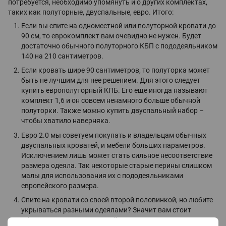
потребуется, необходимо упомянуть и о других комплектах,
таких как полуторные, двуспальные, евро. Итого:
Если вы спите на одноместной или полуторной кровати до
90 см, то еврокомплект вам очевидно не нужен. Будет
достаточно обычного полуторного КБП с пододеяльником
140 на 210 сантиметров.
Если кровать шире 90 сантиметров, то полуторка может
быть не лучшим для нее решением. Для этого следует
купить европолуторный КПБ. Его еще иногда называют
комплект 1,6 и он совсем ненамного больше обычной
полуторки. Также можно купить двуспальный набор –
чтобы хватило наверняка.
Евро 2.0 мы советуем покупать и владельцам обычных
двуспальных кроватей, и мебели больших параметров.
Исключением лишь может стать сильное несоответствие
размера одеяла. Так некоторые старые перины слишком
малы для использования их с пододеяльниками
европейского размера.
Спите на кровати со своей второй половинкой, но любите
укрываться разными одеялами? Значит вам стоит
обратить внимание на семейные комплекты постельного