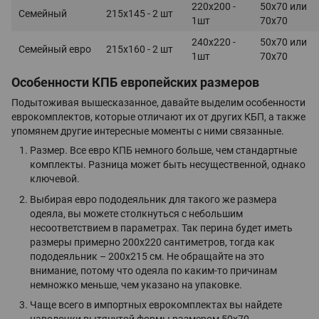
220х200 -
50х70 или
Семейный
215х145 - 2 шт
1шт
70х70
240х220 -
50х70 или
Семейный евро
215х160 - 2 шт
1шт
70х70
Особенности КПБ европейских размеров
Подытоживая вышесказанное, давайте выделим особенности
еврокомплектов, которые отличают их от других КБП, а также
упомянем другие интересные моменты с ними связанные.
Размер. Все евро КПБ немного больше, чем стандартные
комплекты. Разница может быть несущественной, однако
ключевой.
Выбирая евро пододеяльник для такого же размера
одеяла, вы можете столкнуться с небольшим
несоответствием в параметрах. Так перина будет иметь
размеры примерно 200х220 сантиметров, тогда как
пододеяльник – 200х215 см. Не обращайте на это
внимание, потому что одеяла по каким-то причинам
немножко меньше, чем указано на упаковке.
Чаще всего в импортных еврокомплектах вы найдете