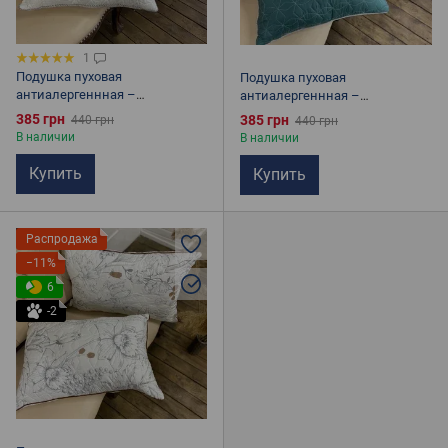
1
Подушка пуховая
Подушка пуховая
антиалергеннная –
антиалергеннная –
Антиалергенный заменитель
Антиалергенный заменитель
385 грн
385 грн
440 грн
440 грн
лебединого пуха, 50х70 см,
лебединого пуха, 50х70 см,
В наличии
В наличии
белая
зеленая
Купить
Купить
Распродажа
−11%
6
-2