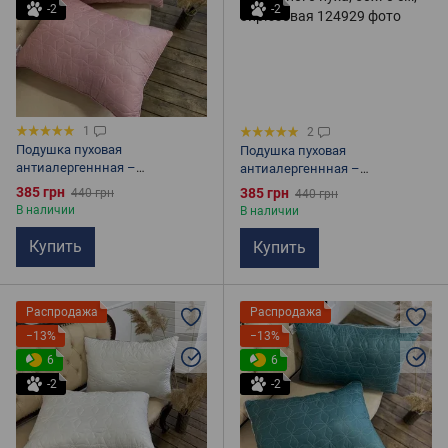
-2
-2
1
2
Подушка пуховая
Подушка пуховая
антиалергеннная –
антиалергеннная –
Антиалергенный заменитель
Антиалергенный заменитель
385 грн
385 грн
440 грн
440 грн
лебединого пуха, 50х70 см,
лебединого пуха, 50х70 см,
В наличии
В наличии
розовая
бирюзовая
Купить
Купить
Распродажа
Распродажа
−13%
−13%
6
6
-2
-2