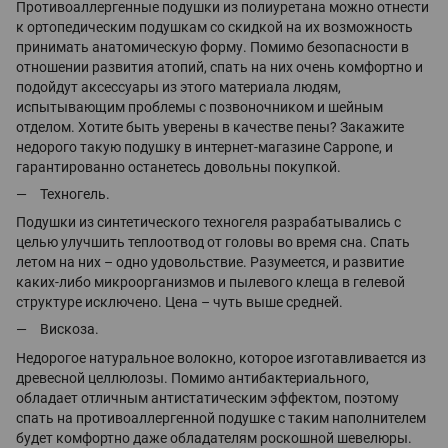
Противоаллергенные подушки из полиуретана можно отнести
к ортопедическим подушкам со скидкой на их возможность
принимать анатомическую форму. Помимо безопасности в
отношении развития атопий, спать на них очень комфортно и
подойдут аксессуары из этого материала людям,
испытывающим проблемы с позвоночником и шейным
отделом. Хотите быть уверены в качестве пены? Закажите
недорого такую подушку в интернет-магазине Cappone, и
гарантированно останетесь довольны покупкой.
Техногель.
Подушки из синтетического техногеля разрабатывались с
целью улучшить теплоотвод от головы во время сна. Спать
летом на них – одно удовольствие. Разумеется, и развитие
каких-либо микроорганизмов и пылевого клеща в гелевой
структуре исключено. Цена – чуть выше средней.
Вискоза.
Недорогое натуральное волокно, которое изготавливается из
древесной целлюлозы. Помимо антибактериального,
обладает отличным антистатическим эффектом, поэтому
спать на противоаллергенной подушке с таким наполнителем
будет комфортно даже обладателям роскошной шевелюры.