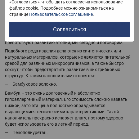
«Согласиться», чтобы дать согласие на использование
сколько микроорганизмов может содержаться в не самой
файлов cookie. Подробнее можно ознакомиться на
свежей постели, которая, к тому же, плохо высыхает. Именно
странице
Пользовательское соглашение
.
чтобы предотвратить такую ситуацию, мы рекомендуем вам
купить подушку антиаллергенную. Изделия выполнены из
Согласиться
материалов, размножение болезнетворных бактерий в
которых исключено. Какие это наполнители и почему они
препятствуют развитию атопий, мы сегодня и поговорим.
Подобного рода изделия делаются из синтетических или
натуральных материалов, которые не являются питательной
средой для различных микроорганизмов, а также быстро
сохнут, чтобы предотвратить развитие в них грибковых
структур. К таким наполнителям относятся:
Бамбуковое волокно.
Бамбук – это очень долговечный и абсолютно
гипоаллергенный материал. Его стоимость сложно назвать
низкой, зато эта цена полностью оправдывается
выдающимися техническими характеристиками. Такой
наполнитель прекрасно испаряет влагу, поэтому здорово
будет использовать его в летний период.
Пенополиуретан.