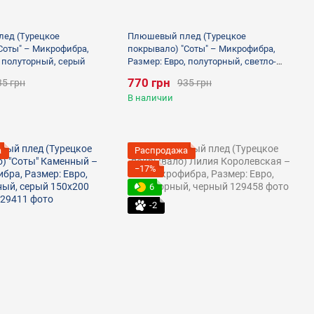
ед (Турецкое
Плюшевый плед (Турецкое
Соты" – Микрофибра,
покрывало) "Соты" – Микрофибра,
, полуторный, серый
Размер: Евро, полуторный, светло-
серый
770 грн
35 грн
935 грн
В наличии
а
Распродажа
−17%
6
-2