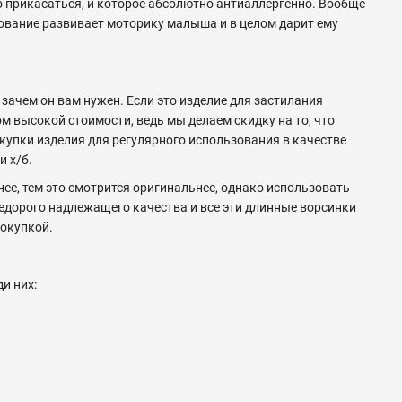
о прикасаться, и которое абсолютно антиаллергенно. Вообще
зование развивает моторику малыша и в целом дарит ему
, зачем он вам нужен. Если это изделие для застилания
 высокой стоимости, ведь мы делаем скидку на то, что
покупки изделия для регулярного использования в качестве
и х/б.
нее, тем это смотрится оригинальнее, однако использовать
недорого надлежащего качества и все эти длинные ворсинки
покупкой.
и них: