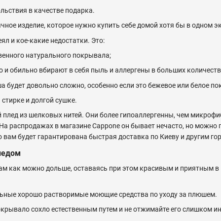
льствия в качестве подарка.
чное изделие, которое нужно купить себе домой хотя бы в одном э
ял и кое-какие недостатки. Это:
венного натурального покрывала;
 и обильно вбирают в себя пыль и аллергены в больших количеств
а будет довольно сложно, особенно если это бежевое или белое по
 стирке и долгой сушке.
лед из шелковых нитей. Они более гипоаллергенны, чем микрофибр
 На распродажах в магазине Cappone он бывает нечасто, но можно 
 вам будет гарантирована быстрая доставка по Киеву и другим го
ледом
ам как можно дольше, оставаясь при этом красивым и приятным в
ьные хорошо растворимые моющие средства по уходу за плюшем.
окрывало сохло естественным путем и не отжимайте его слишком и