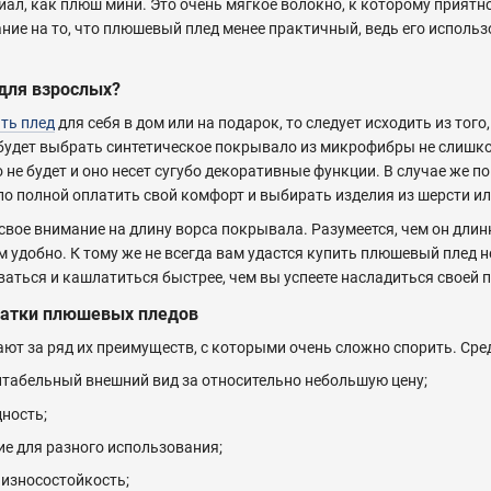
иал, как плюш мини. Это очень мягкое волокно, к которому приятн
ние на то, что плюшевый плед менее практичный, ведь его исполь
для взрослых?
ть плед
для себя в дом или на подарок, то следует исходить из того
будет выбрать синтетическое покрывало из микрофибры не слишком
о не будет и оно несет сугубо декоративные функции. В случае же 
о полной оплатить свой комфорт и выбирать изделия из шерсти ил
свое внимание на длину ворса покрывала. Разумеется, чем он длин
м удобно. К тому же не всегда вам удастся купить плюшевый плед 
ваться и кашлатиться быстрее, чем вы успеете насладиться своей 
татки плюшевых пледов
 за ряд их преимуществ, с которыми очень сложно спорить. Сред
нтабельный внешний вид за относительно небольшую цену;
ность;
ие для разного использования;
 износостойкость;