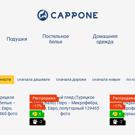
Постельное
Домашняя
Подушки
белье
одежда
рности
сначала дешевле
сначала дороже
сначала новые
по 
Распродажа
Распродаж
−17%
−17%
6
6
-2
-2