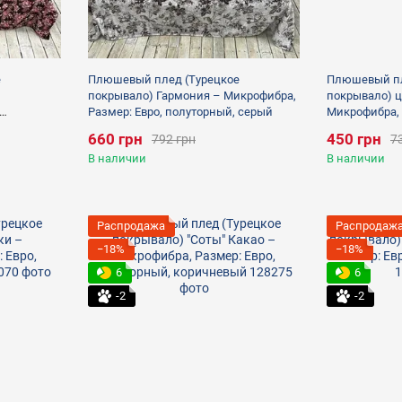
е
Плюшевый плед (Турецкое
Плюшевый пл
покрывало) Гармония – Микрофибра,
покрывало) 
Размер: Евро, полуторный, серый
Микрофибра, 
полуторный,
660 грн
450 грн
792 грн
7
В наличии
В наличии
Распродажа
Распродаж
−18%
−18%
6
6
-2
-2