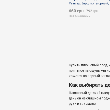
Размер: Евро, полуторный,
660 грн
792 грн
Нет в наличии
Купить плюшевый плед, к
приятное на ощупь мягко
кажется на первый взгля
Как выбирать д
Плюшевый детский плед я
день он не слишком подх
руки и так далее.