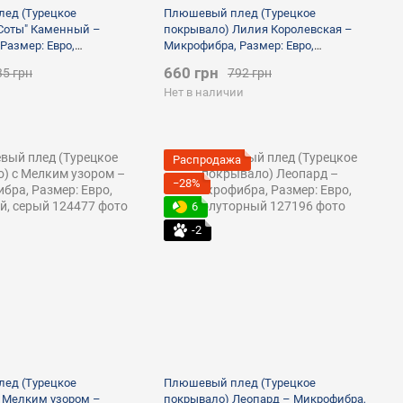
ед (Турецкое
Плюшевый плед (Турецкое
Соты" Каменный –
покрывало) Лилия Королевская –
Размер: Евро,
Микрофибра, Размер: Евро,
серый 150х200
полуторный, черный
660 грн
35 грн
792 грн
Нет в наличии
Распродажа
−28%
6
-2
ед (Турецкое
Плюшевый плед (Турецкое
 Мелким узором –
покрывало) Леопард – Микрофибра,