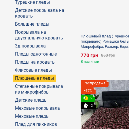
Турецкие пледы
Детские покрывала на
кровать
Большие пледы
Покрывала на
Плюшевый плед (Турецко
двуспальную кровать
покрывало) Ромашки белы
3д покрывала
Микрофибра, Размер: Евро,
полуторный, серый
Пледы однотонные
770 грн
850 грн
Пледы на кровать
В наличии
Флисовые пледы
Плюшевые пледы
Распродажа
Стеганные покрывала
−17%
из микрофибры
6
Детские пледы
-2
Меховые покрывала
Меховые пледы
Плед для пикников