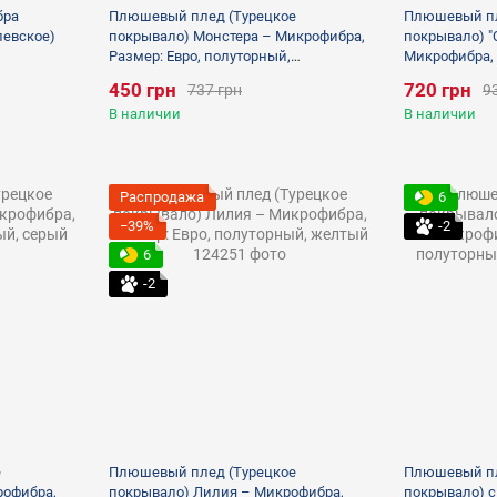
бра
Плюшевый плед (Турецкое
Плюшевый пл
левское)
покрывало) Монстера – Микрофибра,
покрывало) "
Размер: Евро, полуторный,
Микрофибра, 
коричневый 150х200
полуторный, 
450 грн
720 грн
737 грн
9
В наличии
В наличии
Распродажа
6
−39%
-2
6
-2
е
Плюшевый плед (Турецкое
Плюшевый пл
рофибра,
покрывало) Лилия – Микрофибра,
покрывало) c