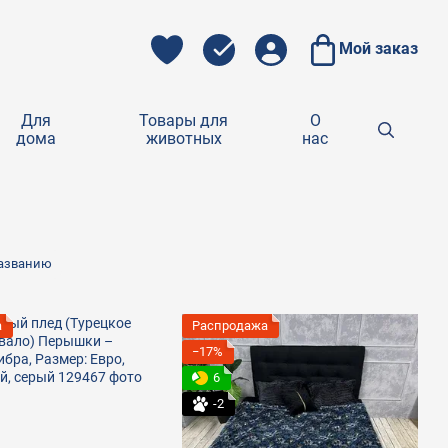
Мой заказ
Для
Товары для
О
дома
животных
нас
названию
а
Распродажа
−17%
6
-2