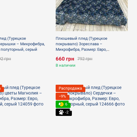
ед (Турецкое
Плюшевый плед (Турецкое
Перышки – Микрофибра,
покрывало) Зореслава –
, полуторный, серый
Микрофибра, Размер: Евро,
полуторный, синий
660 грн
92 грн
792 грн
В наличии
а
Распродажа
−9%
6
-2