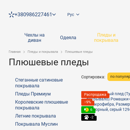
Перейти к основному контенту
+380986227461
Рус
Чехлы на
Пледы и
Одеяла
диван
покрывала
Главная
Пледы и покрывала
Плюшевые пледы
Плюшевые пледы
по популя
Сортировка:
Стеганные сатиновые
покрывала
Пледы Премиум
Распродажа
Королевские плюшевые
−9%
покрывала
6
Летние покрывала
-2
Покрывала Муслин