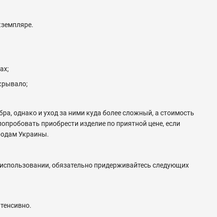
кземпляре.
ах;
крывало;
а, однако и уход за ними куда более сложный, а стоимость
попробовать приобрести изделие по приятной цене, если
родам Украины.
 использовании, обязательно придерживайтесь следующих
нтенсивно.