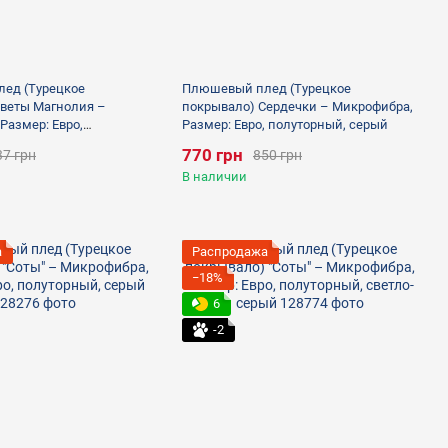
ед (Турецкое
Плюшевый плед (Турецкое
цветы Магнолия –
покрывало) Сердечки – Микрофибра,
Размер: Евро,
Размер: Евро, полуторный, серый
 серый
770 грн
37 грн
850 грн
В наличии
а
Распродажа
−18%
6
-2