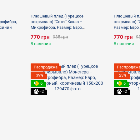
е
Плюшевый плед (Турецкое
Плюшевый пл
рофибра,
покрывало) "Соты" Какао –
покрывало) "
 синий
Микрофибра, Размер: Евро,
Размер: Евро
полуторный, коричневый
770 грн
770 грн
935 грн
9
В наличии
В наличии
Распродажа
Распродаж
−39%
−23%
6
6
-2
-2