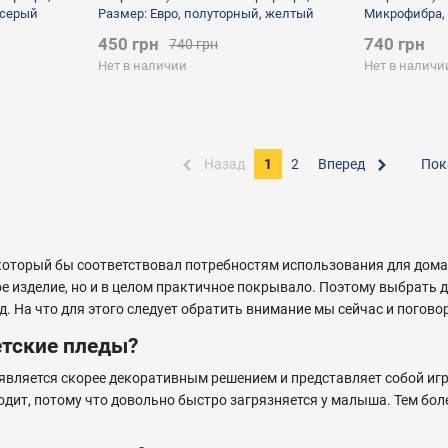
 серый
Размер: Евро, полуторный, желтый
Микрофибра, 
полуторный,
450 грн
740 грн
740 грн
Нет в наличии
Нет в наличи
Назад
1
2
Вперед
Пок
оторый бы соответствовал потребностям использования для дома, 
е изделие, но и в целом практичное покрывало. Поэтому выбрать д
д. На что для этого следует обратить внимание мы сейчас и погово
етские пледы?
вляется скорее декоративным решением и представляет собой игр
одит, потому что довольно быстро загрязняется у малыша. Тем бо