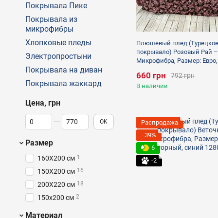
Покрывала Пике
Покрывала из
микрофибры
Хлопковые пледы
Плюшевый плед (Турецко
покрывало) Розовый Рай –
Электропростыни
Микрофибра, Размер: Евро,
Покрывала на диван
полуторный
660 грн
792 грн
Покрывала жаккард
В наличии
Цена, грн
От Цена, грн
До Цена, грн
OK
Распродажа
−39%
Размер
6
1
160X200 см
-2
16
150X200 см
18
200X220 см
2
150х200 см
Материал