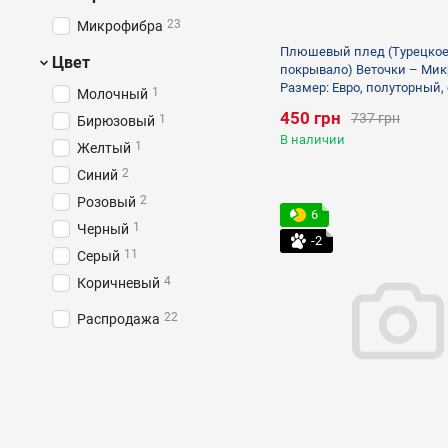
23
Микрофибра
Плюшевый плед (Турецко
Цвет
покрывало) Веточки – Мик
Размер: Евро, полуторный,
1
Молочный
450 грн
737 грн
1
Бирюзовый
В наличии
1
Желтый
2
Синий
2
Розовый
6
1
Черный
-2
11
Серый
4
Коричневый
22
Распродажа