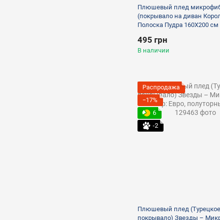
Плюшевый плед микрофи
(покрывало на диван Коро
Полоска Пудра 160X200 см
495 грн
В наличии
Распродажа
−17%
6
-2
Плюшевый плед (Турецко
покрывало) Звезды – Мик