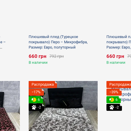
е
Плюшевый плед (Турецкое
Плюшевый пл
е –
покрывало) Перо – Микрофибра,
покрывало) 
Размер: Евро, полуторный
Размер: Евро
660 грн
660 грн
792 грн
7
В наличии
В наличии
Распродажа
Распродаж
−17%
−39%
6
6
-2
-2