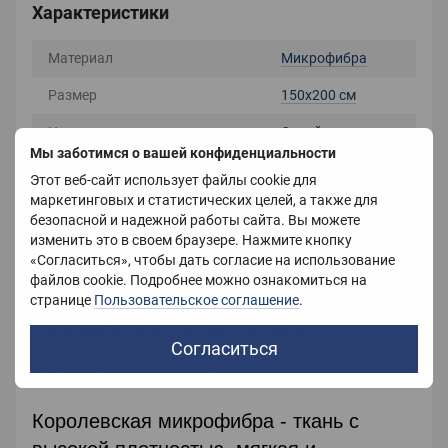
Характеристики
Материал
Микрофибра
Размер
150х200 см
Цвет
Синий
Мы заботимся о вашей конфиденциальности
Вес
1800 г
Этот веб-сайт использует файлы cookie для
маркетинговых и статистических целей, а также для
Страна-производитель
Украина
безопасной и надежной работы сайта. Вы можете
изменить это в своем браузере. Нажмите кнопку
«Согласиться», чтобы дать согласие на использование
файлов cookie. Подробнее можно ознакомиться на
Описание
странице
Пользовательское соглашение
.
Покрывало из микрофибры.
Согласиться
Размер
200х220 ; 150х200
Королевская микрофибра - ткань с