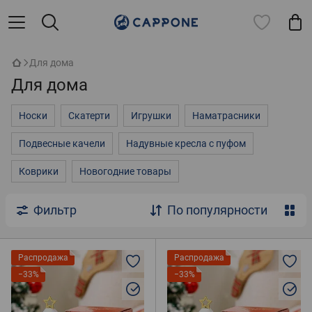
Для дома
Для дома
Носки
Скатерти
Игрушки
Наматрасники
Подвесные качели
Надувные кресла с пуфом
Коврики
Новогодние товары
Фильтр
По популярности
Распродажа
Распродажа
−33%
−33%