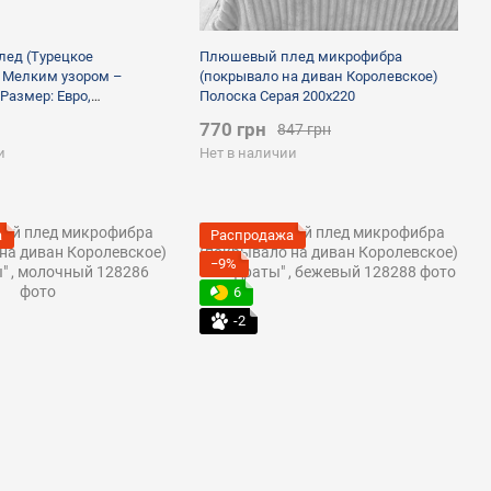
ед (Турецкое
Плюшевый плед микрофибра
 Мелким узором –
(покрывало на диван Королевское)
Размер: Евро,
Полоска Серая 200х220
 серый
770 грн
847 грн
и
Нет в наличии
а
Распродажа
−9%
6
-2