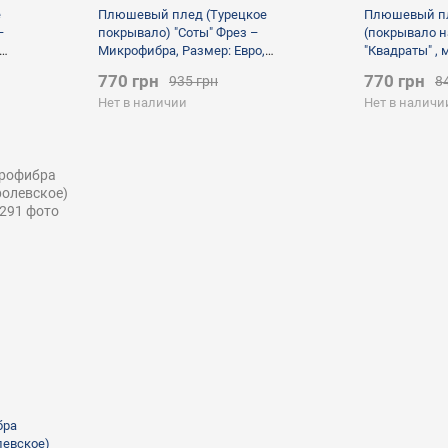
е
Плюшевый плед (Турецкое
Плюшевый п
–
покрывало) "Соты" Фрез –
(покрывало н
Микрофибра, Размер: Евро,
"Квадраты" ,
полуторный, розовый
770 грн
770 грн
935 грн
8
Нет в наличии
Нет в наличи
бра
левское)