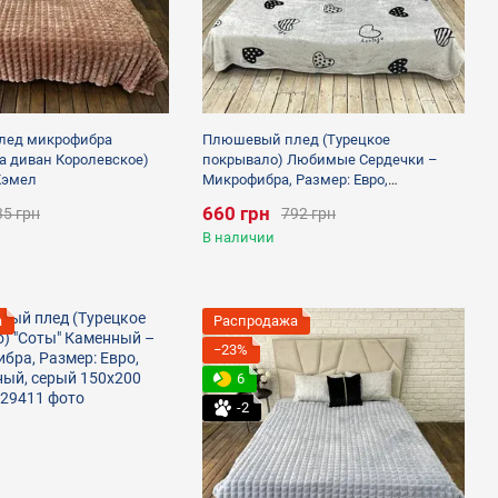
лед микрофибра
Плюшевый плед (Турецкое
а диван Королевское)
покрывало) Любимые Сердечки –
 Кэмел
Микрофибра, Размер: Евро,
полуторный, серый
660 грн
35 грн
792 грн
В наличии
а
Распродажа
−23%
6
-2