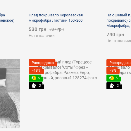
бра
Плед покрывало Королевская
Плюшевый пл
левское)
микрофибра Листики 150х200
покрывало) c
Микрофибра, 
530 грн
737 грн
полуторный,
740 грн
Нет в наличии
Нет в наличи
Распродажа
Распродаж
−18%
−9%
6
6
-2
-2