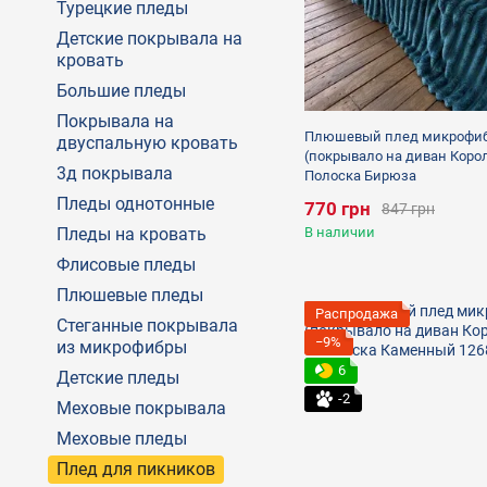
Турецкие пледы
Детские покрывала на
кровать
Большие пледы
Покрывала на
Плюшевый плед микрофи
двуспальную кровать
(покрывало на диван Коро
3д покрывала
Полоска Бирюза
Пледы однотонные
770 грн
847 грн
Пледы на кровать
В наличии
Флисовые пледы
Плюшевые пледы
Распродажа
Стеганные покрывала
−9%
из микрофибры
6
Детские пледы
-2
Меховые покрывала
Меховые пледы
Плед для пикников