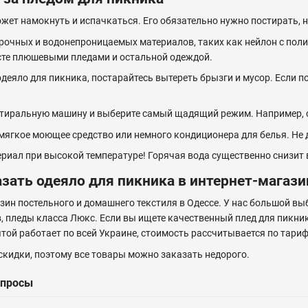
жет намокнуть и испачкаться. Его обязательно нужно постирать, н
рочных и водонепроницаемых материалов, таких как нейлон с пол
те плюшевыми пледами и остальной одеждой.
деяло для пикника, постарайтесь вытереть брызги и мусор. Если п
стиральную машину и выберите самый щадящий режим. Например, с
мягкое моющее средство или немного кондиционера для белья. Не
ериал при высокой температуре! Горячая вода существенно снизи
зать одеяло для пикника в интернет-магази
зин постельного и домашнего текстиля в Одессе. У нас большой вы
 пледы класса Люкс. Если вы ищете качественный плед для пикник
той работает по всей Украине, стоимость рассчитывается по тари
скидки, поэтому все товары можно заказать недорого.
опросы