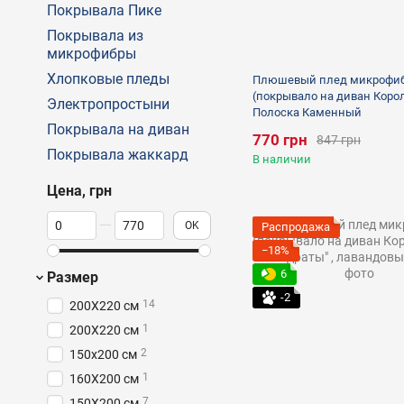
Покрывала Пике
Покрывала из
микрофибры
Хлопковые пледы
Плюшевый плед микрофи
(покрывало на диван Коро
Электропростыни
Полоска Каменный
Покрывала на диван
770 грн
847 грн
Покрывала жаккард
В наличии
Цена, грн
От Цена, грн
До Цена, грн
OK
Распродажа
−18%
6
Размер
-2
14
200X220 см
1
200Х220 см
2
150х200 см
1
160X200 см
7
150X200 см