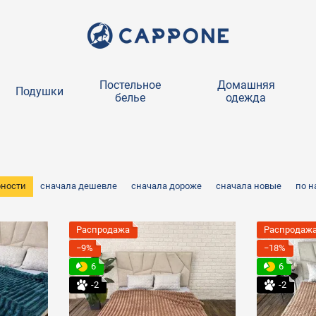
Постельное
Домашняя
Подушки
белье
одежда
рности
сначала дешевле
сначала дороже
сначала новые
по 
Распродажа
Распродаж
−9%
−18%
6
6
-2
-2