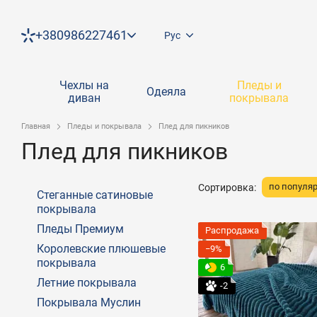
Перейти к основному контенту
+380986227461
Рус
Чехлы на
Пледы и
Одеяла
диван
покрывала
Главная
Пледы и покрывала
Плед для пикников
Плед для пикников
по популя
Сортировка:
Стеганные сатиновые
покрывала
Пледы Премиум
Распродажа
Королевские плюшевые
−9%
покрывала
6
Летние покрывала
-2
Покрывала Муслин