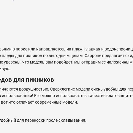
узьями в парке или направляетесь на пляж, гладкая и водонепрони
 пледы для пикников по выгодным ценам. Cappone предлагает скид
 не уверены, что модель вам подойдет, мы отправим ее наложенны
ивую.
едов для пикников
личаются воздушностью. Сверхлегкие модели очень удобны для пер
 в использовании! Его можно использовать в качестве влагозащитн
 вот что отличает современные модели.
 удобный для переноски после складывания.