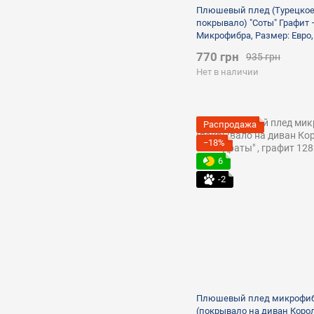
Плюшевый плед (Турецко
покрывало) "Соты" Графит 
Микрофибра, Размер: Евро,
полуторный, темно-серый
770 грн
935 грн
Нет в наличии
Распродажа
−18%
6
-2
Плюшевый плед микрофи
(покрывало на диван Коро