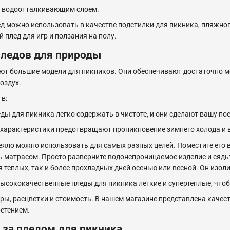
с водоотталкивающим слоем.
д можно использовать в качестве подстилки для пикника, пляжно
 плед для игр и ползания на полу.
ледов для природы
т большие модели для пикников. Они обеспечивают достаточно ме
оздух.
в:
ды для пикника легко содержать в чистоте, и они сделают вашу п
арактеристики предотвращают проникновение зимнего холода и в
яло можно использовать для самых разных целей. Поместите его в
 матрасом. Просто разверните водонепроницаемое изделие и сядьте
я теплых, так и более прохладных дней осенью или весной. Он изол
Высококачественные пледы для пикника легкие и супертеплые, что
ры, расцветки и стоимость. В нашем магазине представлена качес
етением.
 за пледом для пикника