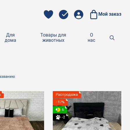
Мой заказ
Для
Товары для
О
дома
животных
нас
названию
а
Распродажа
−17%
6
-2