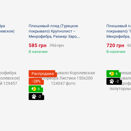
бра
Плюшевый плед (Турецкое
Плюшевый пл
левское)
покрывало) Крупнолист –
покрывало) "
Микрофибра, Размер: Евро,
Микрофибра, 
полуторный, фиолетовый
полуторный, 
585 грн
720 грн
792 грн
9
В наличии
В наличии
Распродажа
6
−28%
-2
6
-2