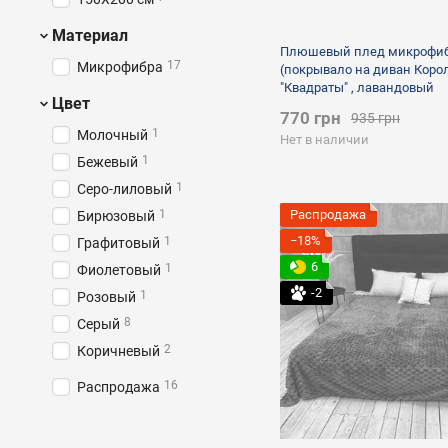
Материал
Плюшевый плед микрофи
17
Микрофибра
(покрывало на диван Коро
"Квадраты" , лавандовый
Цвет
770 грн
935 грн
1
Молочный
Нет в наличии
1
Бежевый
1
Серо-лиловый
1
Распродажа
Бирюзовый
−18%
1
Графитовый
6
1
Фиолетовый
-2
1
Розовый
8
Серый
2
Коричневый
16
Распродажа