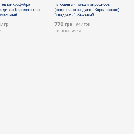
лед микрофибра
Плюшевый плед микрофибра
а диван Королевское)
(покрывало на диван Королевское)
 молочный
"Квадраты" , бежевый
770 грн
47 грн
847 грн
и
Нет в наличии