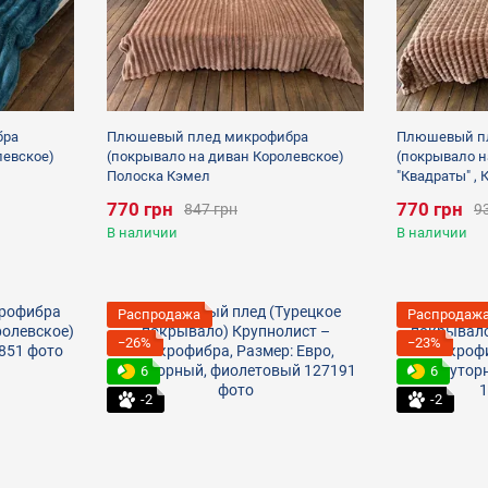
бра
Плюшевый плед микрофибра
Плюшевый п
левское)
(покрывало на диван Королевское)
(покрывало н
Полоска Кэмел
"Квадраты" ,
770 грн
770 грн
847 грн
9
В наличии
В наличии
Распродажа
Распродаж
−26%
−23%
6
6
-2
-2