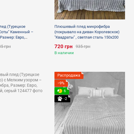
ед (Турецкое
Плюшевый плед микрофибра
Соты" Каменный –
(покрывало на диван Королевское)
Размер: Евро,
"Квадраты" , светлая сталь 150х200
серый 150х200
720 грн
35 грн
935 грн
В наличии
Распродажа
−9%
6
-2