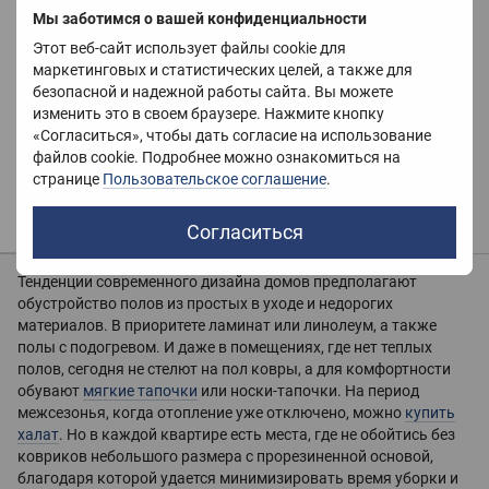
Мы заботимся о вашей конфиденциальности
Этот веб-сайт использует файлы cookie для
маркетинговых и статистических целей, а также для
безопасной и надежной работы сайта. Вы можете
изменить это в своем браузере. Нажмите кнопку
«Согласиться», чтобы дать согласие на использование
Коврик для ванной комнаты
файлов cookie. Подробнее можно ознакомиться на
Монстера, зеленый
странице
Пользовательское соглашение
.
440 грн
Нет в наличии
Согласиться
Тенденции современного дизайна домов предполагают
обустройство полов из простых в уходе и недорогих
материалов. В приоритете ламинат или линолеум, а также
полы с подогревом. И даже в помещениях, где нет теплых
полов, сегодня не стелют на пол ковры, а для комфортности
обувают
мягкие тапочки
или носки-тапочки. На период
межсезонья, когда отопление уже отключено, можно
купить
халат
. Но в каждой квартире есть места, где не обойтись без
ковриков небольшого размера с прорезиненной основой,
благодаря которой удается минимизировать время уборки и