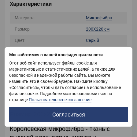
Характеристики
Материал
Микрофибра
Размер
200X220 см
Цвет
Серый
Вес
1800 г
Мы заботимся о вашей конфиденциальности
Этот веб-сайт использует файлы cookie для
Страна-производитель
Китай
маркетинговых и статистических целей, а также для
безопасной и надежной работы сайта. Вы можете
изменить это в своем браузере. Нажмите кнопку
Описание
«Согласиться», чтобы дать согласие на использование
файлов cookie. Подробнее можно ознакомиться на
Покрывало из микрофибры.
странице
Пользовательское соглашение
.
Размер
200х220 ; 150х200
Согласиться
Королевская микрофибра - ткань с