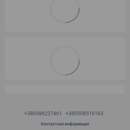
+380986227461
+380508516163
Контактная информация