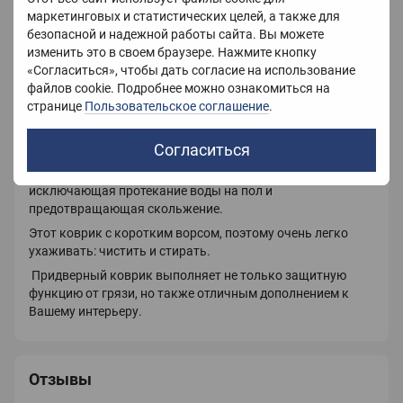
маркетинговых и статистических целей, а также для
безопасной и надежной работы сайта. Вы можете
изменить это в своем браузере. Нажмите кнопку
Описание
«Согласиться», чтобы дать согласие на использование
файлов cookie. Подробнее можно ознакомиться на
Придверный декоративный коврик .
странице
Пользовательское соглашение
.
Коврик изготовлен из синтетического материала,
полиамида, отлично впитывающего остатки влаги и
Согласиться
убирающего загрязнение с подошвы.
Обратная сторона коврика - резиновая основа,
исключающая протекание воды на пол и
предотвращающая скольжение.
Этот коврик с коротким ворсом, поэтому очень легко
ухаживать: чистить и стирать.
Придверный коврик выполняет не только защитную
функцию от грязи, но также отличным дополнением к
Вашему интерьеру.
Отзывы