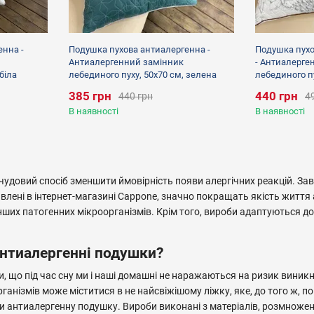
енна -
Подушка пухова антиалергенна -
Подушка пухо
Антиалергенний замінник
- Антиалерге
біла
лебединого пуху, 50х70 см, зелена
лебединого пу
385 грн
440 грн
440 грн
4
В наявності
В наявності
чудовий спосіб зменшити ймовірність появи алергічних реакцій. За
влені в інтернет-магазині Cappone, значно покращать якість життя
ших патогенних мікроорганізмів. Крім того, вироби адаптуються до 
антиалергенні подушки?
и, що під час сну ми і наші домашні не наражаються на ризик виник
ганізмів може міститися в не найсвіжішому ліжку, яке, до того ж, по
 антиалергенну подушку. Вироби виконані з матеріалів, розмноженн