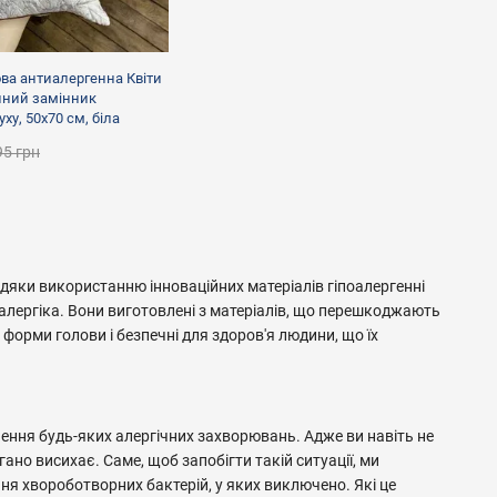
ва антиалергенна Квіти
нний замінник
ху, 50х70 см, біла
95 грн
вдяки використанню інноваційних матеріалів гіпоалергенні
 алергіка. Вони виготовлені з матеріалів, що перешкоджають
форми голови і безпечні для здоров'я людини, що їх
нення будь-яких алергічних захворювань. Адже ви навіть не
гано висихає. Саме, щоб запобігти такій ситуації, ми
я хвороботворних бактерій, у яких виключено. Які це