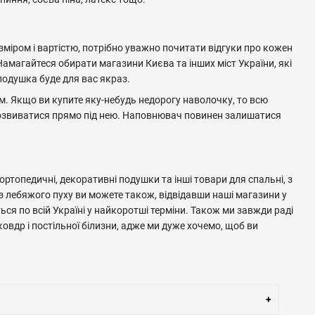
зміром і вартістю, потрібно уважно почитати відгуки про кожен
амагайтеся обирати магазини Києва та інших міст України, які
подушка буде для вас якраз.
м. Якщо ви купите яку-небудь недорогу наволочку, то всю
и розвиватися прямо під нею. Наповнювач повинен залишатися
ртопедичні, декоративні подушки та інші товари для спальні, з
 лебяжого пуху ви можете також, відвідавши наші магазини у
ься по всій Україні у найкоротші терміни. Також ми завжди раді
ковдр і постільної білизни, адже ми дуже хочемо, щоб ви