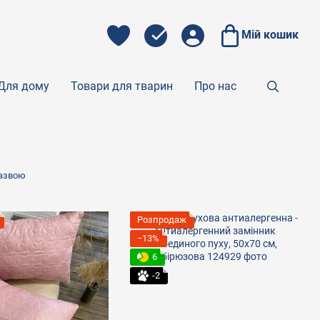
Мій кошик
Для дому
Товари для тварин
Про нас
назвою
Розпродаж
−13%
6
-2