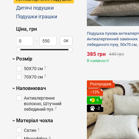
Дитячі подушки
Подушки іграшки
Ціна, грн
Подушка пухова антиалерг
Від Ціна, грн
До Ціна, грн
Антиалергенний замінник
ОК
лебединого пуху, 50х70 см, 
385 грн
440 грн
Розмір
В наявності
7
50X70 см
7
70X70 см
Розпродаж
Наповнювач
−13%
Антиалергенне
6
волокно, Штучний
-2
7
лебединий пух
Матеріал чохла
1
Сатин
6
Мікрофібра