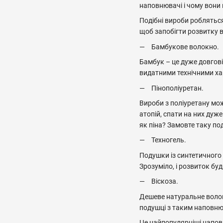
наповнювачі і чому вони
Подібні вироби робляться
щоб запобігти розвитку 
Бамбукове волокно.
Бамбук – це дуже довгові
видатними технічними ха
Пінополіуретан.
Вироби з поліуретану мо
атопій, спати на них дуж
як піна? Замовте таку по
Техногель.
Подушки із синтетичного 
Зрозуміло, і розвиток бу
Віскоза.
Дешеве натуральне волок
подушці з таким наповню
Це найпопулярніші наповн