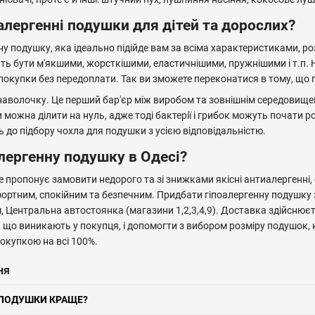
алергенні подушки для дітей та дорослих?
 подушку, яка ідеально підійде вам за всіма характеристиками, ро
ть бути м'якшими, жорсткішими, еластичнішими, пружнішими і т.п. Н
окупки без передоплати. Так ви зможете переконатися в тому, що 
 наволочку. Це перший бар'єр між виробом та зовнішнім середовище
и можна ділити на нуль, адже тоді бактерії і грибок можуть почат
 до підбору чохла для подушки з усією відповідальністю.
лергенну подушку в Одесі?
 пропонує замовити недорого та зі знижками якісні антиалергенні, о
ортним, спокійним та безпечним. Придбати гіпоалергенну подушку з
м, Центральна автостоянка (магазини 1,2,3,4,9). Доставка здійснюєт
я, що виникають у покупця, і допомогти з вибором розміру подушок, 
окупкою на всі 100%.
ня
І ПОДУШКИ КРАЩЕ?