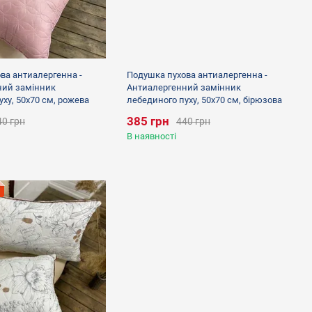
ва антиалергенна -
Подушка пухова антиалергенна -
ний замінник
Антиалергенний замінник
ху, 50х70 см, рожева
лебединого пуху, 50х70 см, бірюзова
385 грн
40 грн
440 грн
В наявності