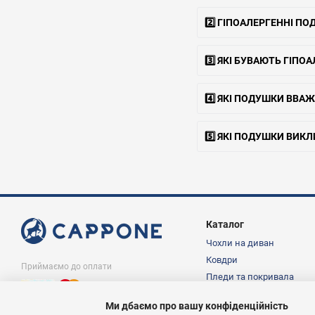
2️⃣ ГІПОАЛЕРГЕННІ П
3️⃣ ЯКІ БУВАЮТЬ ГІП
4️⃣ ЯКІ ПОДУШКИ ВВ
5️⃣ ЯКІ ПОДУШКИ ВИК
Каталог
Чохли на диван
Ковдри
Приймаємо до оплати
Пледи та покривала
Подушки
Ми дбаємо про вашу конфіденційність
Постільна білизна
© Інтернет магазин Cappone.in.ua, 1997-