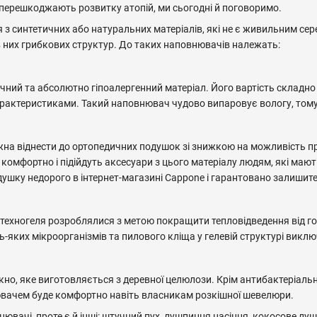
 перешкоджають розвитку атопій, ми сьогодні й поговоримо.
 з синтетичних або натуральних матеріалів, які не є живильним се
в них грибкових структур. До таких наповнювачів належать:
чний та абсолютно гіпоалергенний матеріал. Його вартість складно
рактеристиками. Такий наповнювач чудово випаровує вологу, тому 
жна віднести до ортопедичних подушок зі знижкою на можливість п
е комфортно і підійдуть аксесуари з цього матеріалу людям, які маю
душку недорого в інтернет-магазині Cappone і гарантовано залишит
техногеля розроблялися з метою покращити тепловідведення від голо
дь-яких мікроорганізмів та пилового кліща у гелевій структурі викл
но, яке виготовляється з деревної целюлози. Крім антибактеріальн
вачем буде комфортно навіть власникам розкішної шевелюри.
ювачі, проте є й інші: штучний пух, лушпиння насіння, кокосове луш