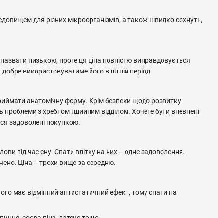
редовищем для різних мікроорганізмів, а також швидко сохнуть,
 назвати низькою, проте ця ціна повністю виправдовується
добре використовуватиме його в літній період.
риймати анатомічну форму. Крім безпеки щодо розвитку
ть проблеми з хребтом і шийним відділом. Хочете бути впевнені
еся задоволені покупкою.
ви під час сну. Спати влітку на них – одне задоволення.
ючено. Ціна – трохи вище за середню.
ого має відмінний антистатичний ефект, тому спати на
пиння, соєва піна, латекс тощо.