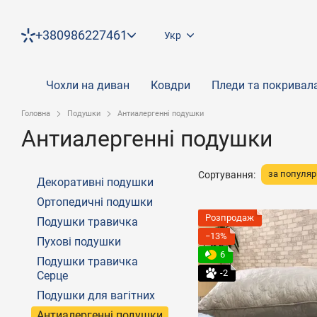
Перейти до основного контенту
+380986227461
Укр
Чохли на диван
Ковдри
Пледи та покривал
Головна
Подушки
Антиалергенні подушки
Антиалергенні подушки
за популяр
Сортування:
Декоративні подушки
Ортопедичні подушки
Розпродаж
Подушки травичка
−13%
Пухові подушки
6
Подушки травичка
-2
Серце
Подушки для вагітних
Антиалергенні подушки