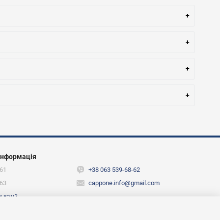
інформація
61
+38 063 539-68-62
63
cappone.info@gmail.com
и вам?
ежах