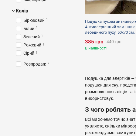
Колір
1
Бірюзовий
Подушка пухова антиалерг
Антиалергенний замінник
3
Білий
лебединого пуху, 50х70 см, 
1
Зелений
385 грн
440 грн
1
Рожевий
В наявності
1
Сірий
7
Розпродаж
Подушка для алергіків — 
подушки для сну, предста
розмноженню кліщів та ін
використовує.
З чого роблять 
Всі ми хочемо точно знат
уявляєте, скільки мікроор
рекомендуємо вам купити