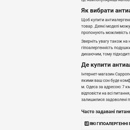
Як вибрати анти
Щоб купити антиалергенну
товар. Деякі моделі можу
пропонують можливість п
Зверніть увагу також на
гіпоалергенність подушк
дихаючим, тому підходить
Де купити антиа
Інтернет-магазин Cappone
якими ваш сон буде комф
м. Одеса за адресою: 7 к
відповісти на всі питанн
залишилися задоволені п
Часто задавані питан
1️⃣ ЯКІ ГІПОАЛЕРГЕНН