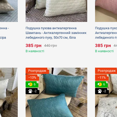
енна -
Подушка пухова антиалергенна
Подушка пухо
Шампань - Антиалергенний замінник
Антиалерген
сіра
лебединого пуху, 50х70 см, біла
лебединого пу
385 грн
385 грн
440 грн
4
В наявності
В наявності
Розпродаж
Розпродаж
−13%
−11%
6
6
-2
-2