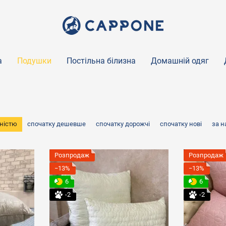
а
Подушки
Постільна білизна
Домашній одяг
ністю
спочатку дешевше
спочатку дорожчі
спочатку нові
за 
Розпродаж
Розпродаж
−13%
−13%
6
6
-2
-2