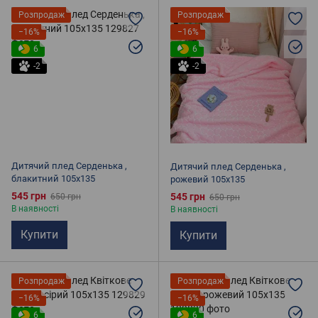
Розпродаж
Розпродаж
−16%
−16%
6
6
-2
-2
Дитячий плед Серденька ,
Дитячий плед Серденька ,
блакитний 105х135
рожевий 105х135
545 грн
545 грн
650 грн
650 грн
В наявності
В наявності
Купити
Купити
Розпродаж
Розпродаж
−16%
−16%
6
6