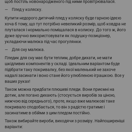
щоб постіль новонародженого під ними провітрювалася.
Плед у коляску.
Купити недорого дитячий плед у коляску буде гарною ідеєю
хоча б тому, що тут потрібно невеликий розмір, щоб ковдра не
плуталася і нормально поміщалася в колиску. До того ж, його
дуже зручно використовувати як подушку-позиціонер,
укладаючи малюка під час прогулянки.
Для сну малюка.
Пледик для сну має бути теплим, добре дихати, не мати
шкідливих компонентів у складі. Ідеальним варіантом буде
підібрати таку покривалку, без якої маленький не захоче
надалі засинати і воно стане його улюбленою іграшкою. Все у
ваших руках!
Також можна придбати плюшеві пледи. Вони приємні на
дотик, але погано дихають (стосується виробів за ціною,
нижчою від середнього), проте, якщо вже малюкові таке
покривало сподобається, то він з радістю гратиме і
засинатиме в обійми з цим пледом постійно.
Також вибирайте вироби, виходячи з розміру. Найпоширеніші
варіанти: