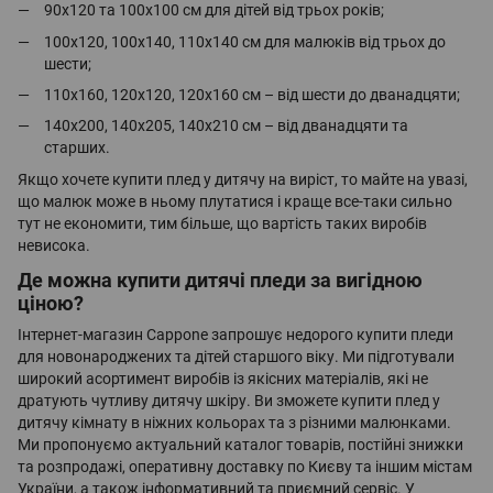
90х120 та 100х100 см для дітей від трьох років;
100х120, 100х140, 110х140 см для малюків від трьох до
шести;
110х160, 120х120, 120х160 см – від шести до дванадцяти;
140х200, 140х205, 140х210 см – від дванадцяти та
старших.
Якщо хочете купити плед у дитячу на виріст, то майте на увазі,
що малюк може в ньому плутатися і краще все-таки сильно
тут не економити, тим більше, що вартість таких виробів
невисока.
Де можна купити дитячі пледи за вигідною
ціною?
Інтернет-магазин Cappone запрошує недорого купити пледи
для новонароджених та дітей старшого віку. Ми підготували
широкий асортимент виробів із якісних матеріалів, які не
дратують чутливу дитячу шкіру. Ви зможете купити плед у
дитячу кімнату в ніжних кольорах та з різними малюнками.
Ми пропонуємо актуальний каталог товарів, постійні знижки
та розпродажі, оперативну доставку по Києву та іншим містам
України, а також інформативний та приємний сервіс. У