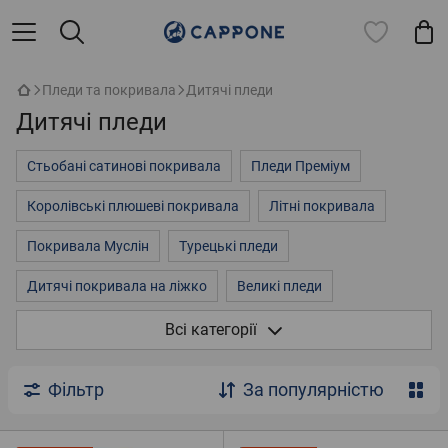
Пледи та покривала
Дитячі пледи
Дитячі пледи
Стьобані сатинові покривала
Пледи Преміум
Королівські плюшеві покривала
Літні покривала
Покривала Муслін
Турецькі пледи
Дитячі покривала на ліжко
Великі пледи
Покривала на двоспальне ліжко
3д покривала
Всі категорії
Пледи однотонні
Пледи на ліжко
Флісові пледи
Фільтр
За популярністю
Плюшеві пледи
Стьобані покривала із мікрофібри
Дитячі пледи
Пухнасті покривала
Хутряні пледи