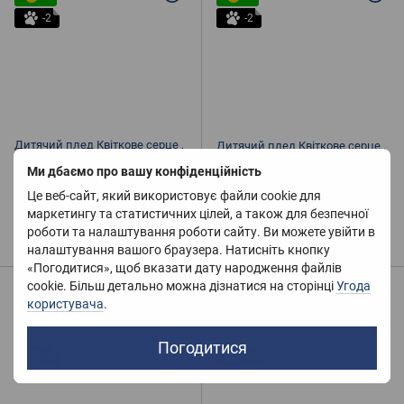
-2
-2
Дитячий плед Квіткове серце ,
Дитячий плед Квіткове серце ,
сірий 105х135
рожевий 105х135
Ми дбаємо про вашу конфіденційність
545 грн
545 грн
650 грн
650 грн
Це веб-сайт, який використовує файли cookie для
В наявності
В наявності
маркетингу та статистичних цілей, а також для безпечної
Купити
роботи та налаштування роботи сайту. Ви можете увійти в
Купити
налаштування вашого браузера. Натисніть кнопку
«Погодитися», щоб вказати дату народження файлів
cookie. Більш детально можна дізнатися на сторінці
Угода
Розпродаж
Розпродаж
користувача
.
−16%
−16%
6
6
Погодитися
-2
-2