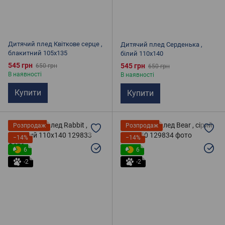
Дитячий плед Квіткове серце ,
Дитячий плед Серденька ,
блакитний 105х135
білий 110х140
545 грн
545 грн
650 грн
650 грн
В наявності
В наявності
Купити
Купити
Розпродаж
Розпродаж
−14%
−14%
6
6
-2
-2