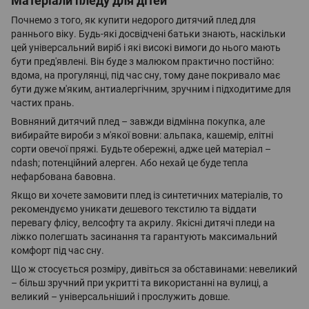
Матеріали пледу для дітей
Почнемо з того, як купити недорого дитячий плед для
раннього віку. Будь-які досвідчені батьки знають, наскільки
цей універсальний виріб і які високі вимоги до нього мають
бути пред'явлені. Він буде з малюком практично постійно:
вдома, на прогулянці, під час сну, тому дане покривало має
бути дуже м'яким, антиалергічним, зручним і підходитиме для
частих прань.
Вовняний дитячий плед – завжди відмінна покупка, але
вибирайте вироби з м'якої вовни: альпака, кашемір, елітні
сорти овечої пряжі. Будьте обережні, адже цей матеріал –
ndash; потенційний алерген. Або нехай це буде тепла
нефарбована бавовна.
Якщо ви хочете замовити плед із синтетичних матеріалів, то
рекомендуємо уникати дешевого текстилю та віддати
перевагу флісу, велсофту та акрилу. Якісні дитячі пледи на
ліжко полегшать засинання та гарантують максимальний
комфорт під час сну.
Що ж стосується розміру, дивіться за обставинами: невеликий
– більш зручний при укритті та використанні на вулиці, а
великий – універсальніший і прослужить довше.