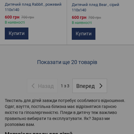
Дитячий плед Rabbit , рожевий
Дитячий плед Bear , сірий
110х140
110х140
600 грн
600 грн
700 грн
700 грн
В наявності
В наявності
Купити
Купити
Показати ще 20 товарів
Назад
Вперед
1
з 3
Текстиль для дітей завжди потребує особливого відношення.
Одяг, взуття, постільна білизна має відрізнятися гарною
якістю та гіпоалергенністю. Пледи в дитячу теж важливо
правильно вибирати та експлуатувати. Як? Зараз ми
розповімо вам.