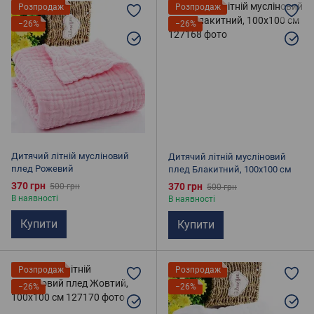
Розпродаж
Розпродаж
−26%
−26%
Плед для пікніків
Покривала Піке
Покривала із мікрофібри
Бавовняні пледи
Електропростирадла
Покривала на диван
Покривала жаккард
Дитячий літній мусліновий
Дитячий літній мусліновий
плед Рожевий
плед Блакитний, 100х100 см
370 грн
370 грн
500 грн
500 грн
В наявності
В наявності
Купити
Купити
Розпродаж
Розпродаж
−26%
−26%