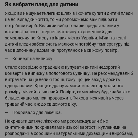
Як вибрати плед для дитини
Якщо ви не шукаєте легких шляхів і хочете купити дитячі пледи
на всі випадки життя, то ми допоможемо вам підібрати
потрібний виріб. Великий вибір товарів представлений у
каталозі нашого інтернет-магазину та доступний для
замовлення по Києву та інших містах України. М'які та теплі
дитячі пледи забезпечать малюкам потрібну температуру під
час відпочинку вдома чи прогулянок на свіжому повітрі.
Конверт на виписку.
Стало своєрідною традицією купувати дитині недорогий
конверт на виписку з пологового будинку. Не рекомендували б
витрачати на це великі гроші, тому що цей захід є досить
одноразовим. Краще відразу замовити плед нормального
розміру, м'який та якісний. Повірте, символізму буде набагато
більше, якщо малюк продовжить їм ховатися навіть через
тривалий час, аж до свідомого віку.
Покривало для ліжечка.
Накривати дитяче ліжечко ми рекомендували б не
синтетичними покривалами низької вартості, купленими на
розпродажі, а хорошими натуральними дихающими виробами,