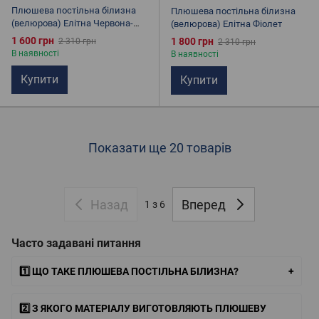
Плюшева постільна білизна
Плюшева постільна білизна
(велюрова) Елітна Червона-
(велюрова) Елітна Фіолет
Графіт
1 600 грн
1 800 грн
2 310 грн
2 310 грн
В наявності
В наявності
Купити
Купити
Показати ще 20 товарів
Назад
Вперед
1
з 6
Часто задавані питання
1️⃣ ЩО ТАКЕ ПЛЮШЕВА ПОСТІЛЬНА БІЛИЗНА?
2️⃣ З ЯКОГО МАТЕРІАЛУ ВИГОТОВЛЯЮТЬ ПЛЮШЕВУ