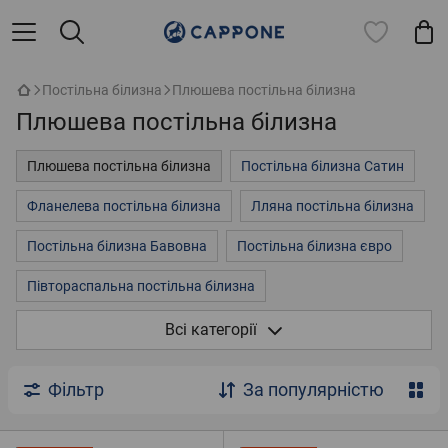
Постільна білизна
Плюшева постільна білизна
Плюшева постільна білизна
Плюшева постільна білизна
Постільна білизна Сатин
Фланелева постільна білизна
Лляна постільна білизна
Постільна білизна Бавовна
Постільна білизна євро
Півтораспальна постільна білизна
Різнокольорова постільна білизна
Всі категорії
Постільна білизна 3д
Однотонна постільна білизна
Фільтр
За популярністю
Елітна постільна білизна
Розпродаж
Двоспальна постільна білизна