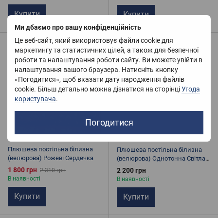
Купити
Купити
Ми дбаємо про вашу конфіденційність
Це веб-сайт, який використовує файли cookie для
Розпродаж
маркетингу та статистичних цілей, а також для безпечної
−22%
роботи та налаштування роботи сайту. Ви можете увійти в
налаштування вашого браузера. Натисніть кнопку
«Погодитися», щоб вказати дату народження файлів
cookie. Більш детально можна дізнатися на сторінці
Угода
користувача
.
Погодитися
Плюшева постільна білизна
Плюшева постільна білизна
(велюрова) Рожеві Сердечка
(велюрова) Однотонна Світла
Сталь
1 800 грн
2 200 грн
2 310 грн
В наявності
В наявності
Купити
Купити