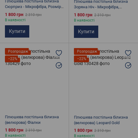
Плюшева постільна білизна
Плюшева постільна білизна
Сюрприз - Мікрофібра, Розмір:
Зоряна Ніч - Мікрофібра,
Євро, полуторна, графітова
Розмір: Євро, полуторна, синя
1 800 грн
1 800 грн
2 310 грн
2 310 грн
В наявності
В наявності
Купити
Купити
Розпродаж
Розпродаж
−22%
−22%
Плюшева постільна білизна
Плюшева постільна білизна
(велюрова) Фіалки
(велюрова) Leopard Gold
1 800 грн
1 800 грн
2 310 грн
2 310 грн
В наявності
В наявності