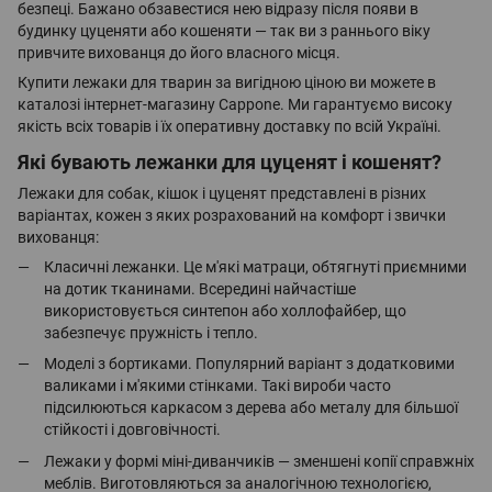
безпеці. Бажано обзавестися нею відразу після появи в
будинку цуценяти або кошеняти — так ви з раннього віку
привчите вихованця до його власного місця.
Купити лежаки для тварин за вигідною ціною ви можете в
каталозі інтернет-магазину Cappone. Ми гарантуємо високу
якість всіх товарів і їх оперативну доставку по всій Україні.
Які бувають лежанки для цуценят і кошенят?
Лежаки для собак, кішок і цуценят представлені в різних
варіантах, кожен з яких розрахований на комфорт і звички
вихованця:
Класичні лежанки. Це м'які матраци, обтягнуті приємними
на дотик тканинами. Всередині найчастіше
використовується синтепон або холлофайбер, що
забезпечує пружність і тепло.
Моделі з бортиками. Популярний варіант з додатковими
валиками і м'якими стінками. Такі вироби часто
підсилюються каркасом з дерева або металу для більшої
стійкості і довговічності.
Лежаки у формі міні-диванчиків — зменшені копії справжніх
меблів. Виготовляються за аналогічною технологією,