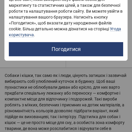
маркетингу та статистичних цілей, а також для безпечної
роботи та налаштування роботи сайту. Ви можете увійти в
налаштування вашого браузера. Натисніть кнопку
«Погодитися», щоб вказати дату народження файлів
cookie. Більш детально можна дізнатися на сторінці
Угода
користувача
.
Лежанка-ліжко для великих
Лежанка-ліжко для великих
собак 2267
собак 2268
Погодитися
5 500 грн
5 500 грн
Немає в наявності
Немає в наявності
Собаки і кішки, так само як і люди, цінують затишок і зазвичай
вибирають собі улюблений куточок в будинку. Щоб ваші
пухнастики не облюбували диван або крісло, для них варто
придбати спеціальну лежанку або переноску — комфортне і
компактне місце для відпочинку і подорожей. Такі вироби
роблять з м'яких, безпечних і приємних на дотик матеріалів, а
різноманітність кольорів дозволяє підібрати варіант, який
підійде як вихованцеві, так і інтер'єру. Підстилка для собак і
кішок — це не просто місце для сну, а особиста зона комфорту
тварини, де вона може розслабитися і відчувати себе в