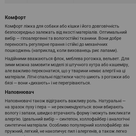
Комфорт
Комфорт ліжка для собаки або кішки і його довговічність
безпосередньо залежать від якості матеріалів. Оптимальний
вибір — гіпоалергенні та вологостійкі тканини. Вони добре
переносять регулярне прання і стійкі до механічних
пошкоджень (наприклад, коли вихованець риє лапами).
Надійними вважаються флок, меблева рогожка, вельвет. Для
зими можна замовити моделі зі штучного хутра або кашеміру,
але важливо переконатися, що у тварини немає алергії на ці
матеріали. Літні спальні підстилки часто шиють з рогожки або
бязі — вони «дихають» і не перегріваються.
Наповнювач
Наповнювачі також відіграють важливу роль. Натуральні —
на зразок пуху і пера — не рекомендуються: вони вбирають
вологу і запахи, швидко втрачають форму і можуть викликати
алергію. Ідеальний вибір — синтепон, холлофайбер і аналогічні
синтетичні матеріали. Особливо популярний холлофайбер: він
пружний, легкий, не накопичує пил і алергенів, а також легко