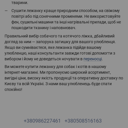
тварини.
Сушити лежанку краще природним способом, на свіжому
повітрі або під сонячними променями. Не використовуйте
фен, сушильні машини та інші нагрівальні прилади, щоб не
пошкодити тканину і наповнювач.
Правильний вибір собачого та котячого ліжка, дбайливий
догляд за ним — запорука затишку для вашого улюбленця.
Якщо ви сумніваєтеся, яке лежанка підійде вашому
улюбленцю, наші консультанти завжди готові допомогти з
вибором і йому не доведеться ночувати в
переносці
.
Ви можете купити лежанку для собак і котів в нашому
інтернет-магазині. Ми пропонуємо широкий асортимент,
вигідні ціни, високу якість продукції та оперативну доставку по
Києву та всій Україні. З нами ваш улюбленець буде спати
спокійно!
+380986227461
+380508516163