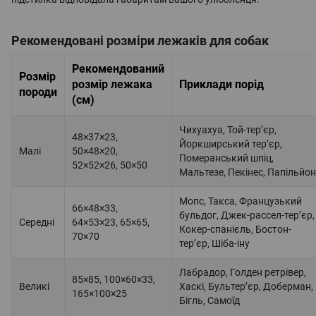
Рекомендовані розміри лежаків для собак
Рекомендований
Розмір
розмір лежака
Приклади порід
породи
(см)
Чихуахуа, Той-тер’єр,
48×37×23,
Йоркширський тер’єр,
Малі
50×48×20,
Померанський шпіц,
52×52×26, 50×50
Мальтезе, Пекінес, Папільйон
Мопс, Такса, Французький
66×48×33,
бульдог, Джек-рассел-тер’єр,
Середні
64×53×23, 65×65,
Кокер-спанієль, Бостон-
70×70
тер’єр, Шіба-іну
Лабрадор, Голден ретрівер,
85×85, 100×60×33,
Великі
Хаскі, Бультер’єр, Доберман,
165×100×25
Бігль, Самоїд