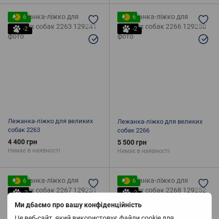
6
6
-2
-2
Лежанка-ліжко для великих
Лежанка-ліжко для великих
собак 2263
собак 2266
4 400 грн
5 500 грн
Немає в наявності
Немає в наявності
6
6
-2
-2
Ми дбаємо про вашу конфіденційність
Це веб-сайт, який використовує файли cookie для