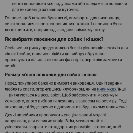
легко доповнюються подушками або пледами, створюючи
для вихованця затишний куточок.
Головне, щоб лежаки були легкі, комфортні для вихованця,
виготовлялися з повітропроникних тканин. Їх повинно бути
легко чистити, наприклад, завдяки знімному чохлу.
Як вибрати лежанки для собак і кішок?
Оскільки на ринку представлено безліч різновидів лежаків для
кішок і собак, важливо підійти до вибору обдумано і
враховувати кілька ключових факторів, перш ніж замовити
виріб.
Розмір м'якої лежанки для собак і кішок
Перед покупкою бажано виміряти вихованця. Одні тварини
люблять спати, згорнувшись клубочком, як на
килимках
, інші
— витягуються на весь зріст. Щоб забезпечити максимум
комфорту, варто вибирати лежанку з запасом по розміру. Тоді
вихованцеві буде зручно відпочивати в будь-якому положенні.
Деякі виробники пропонують спеціалізовані моделі —
наприклад, для великих порід. Втім, можна знайти і
універсальні варіанти стандартних розмірів — головне, щоб
підстилка відповідала габаритам вашого улюбленця.