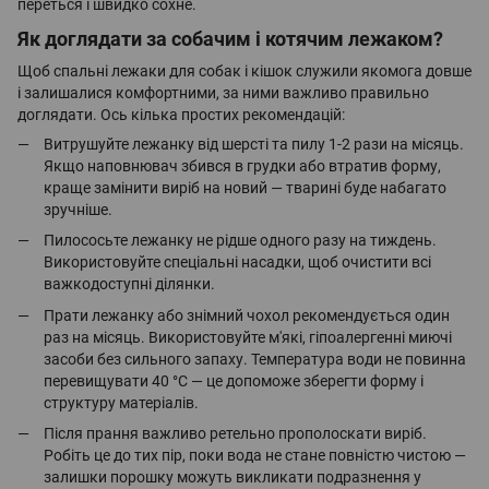
переться і швидко сохне.
Як доглядати за собачим і котячим лежаком?
Щоб спальні лежаки для собак і кішок служили якомога довше
і залишалися комфортними, за ними важливо правильно
доглядати. Ось кілька простих рекомендацій:
Витрушуйте лежанку від шерсті та пилу 1-2 рази на місяць.
Якщо наповнювач збився в грудки або втратив форму,
краще замінити виріб на новий — тварині буде набагато
зручніше.
Пилососьте лежанку не рідше одного разу на тиждень.
Використовуйте спеціальні насадки, щоб очистити всі
важкодоступні ділянки.
Прати лежанку або знімний чохол рекомендується один
раз на місяць. Використовуйте м'які, гіпоалергенні миючі
засоби без сильного запаху. Температура води не повинна
перевищувати 40 °C — це допоможе зберегти форму і
структуру матеріалів.
Після прання важливо ретельно прополоскати виріб.
Робіть це до тих пір, поки вода не стане повністю чистою —
залишки порошку можуть викликати подразнення у