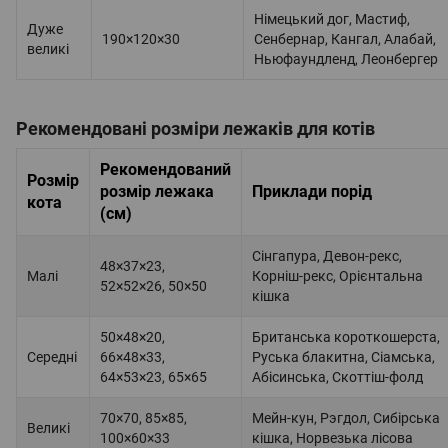
Німецький дог, Мастиф,
Дуже
190×120×30
Сенбернар, Кангал, Алабай,
великі
Ньюфаундленд, Леонбергер
Рекомендовані розміри лежаків для котів
Рекомендований
Розмір
розмір лежака
Приклади порід
кота
(см)
Сінгапура, Девон-рекс,
48×37×23,
Малі
Корніш-рекс, Орієнтальна
52×52×26, 50×50
кішка
50×48×20,
Британська короткошерста,
Середні
66×48×33,
Руська блакитна, Сіамська,
64×53×23, 65×65
Абісинська, Скоттіш-фолд
70×70, 85×85,
Мейн-кун, Рэгдол, Сибірська
Великі
100×60×33
кішка, Норвезька лісова