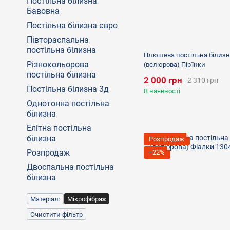
Постільна білизна
Бавовна
Постільна білизна євро
Півтораспальна
постільна білизна
Плюшева постільна білизн
Різнокольорова
(велюрова) Пір'їнки
постільна білизна
2 000 грн
2 310 грн
Постільна білизна 3д
В наявності
Однотонна постільна
білизна
Елітна постільна
білизна
Розпродаж
Розпродаж
−22%
Двоспальна постільна
білизна
Матеріал:
Мікрофібра
Очистити фільтр