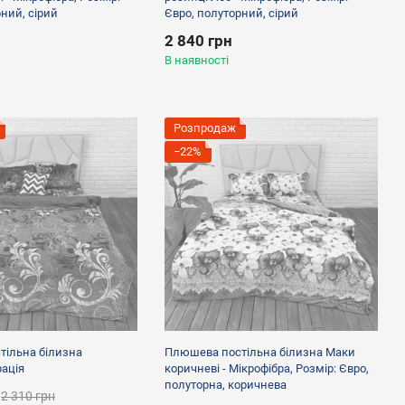
ний, сірий
Євро, полуторний, сірий
2 840 грн
В наявності
Розпродаж
−22%
ільна білизна
Плюшева постільна білизна Маки
рація
коричневі - Мікрофібра, Розмір: Євро,
полуторна, коричнева
2 310 грн