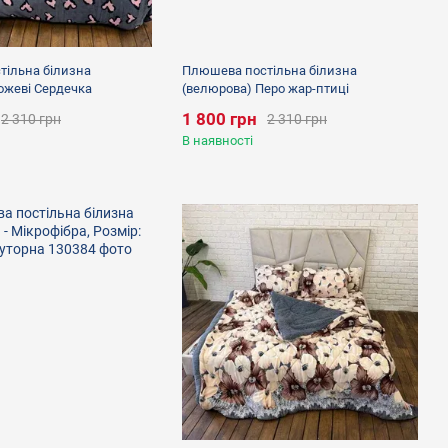
ільна білизна
Плюшева постільна білизна
ожеві Сердечка
(велюрова) Перо жар-птиці
1 800 грн
2 310 грн
2 310 грн
В наявності