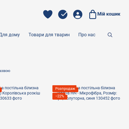
Мій кошик
Для дому
Товари для тварин
Про нас
назвою
Розпродаж
−22%