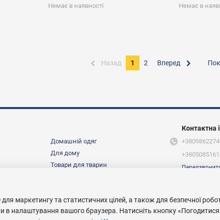
Немає в наявності
Немає в наяв
Назад
1
2
Вперед
Пок
Контактна 
Домашній одяг
+3809862274
Для дому
+3805085161
Товари для тварин
Передзвонит
Ми в соцмер
Про нас
 для маркетингу та статистичних цілей, а також для безпечної робо
ти в налаштування вашого браузера. Натисніть кнопку «Погодитися