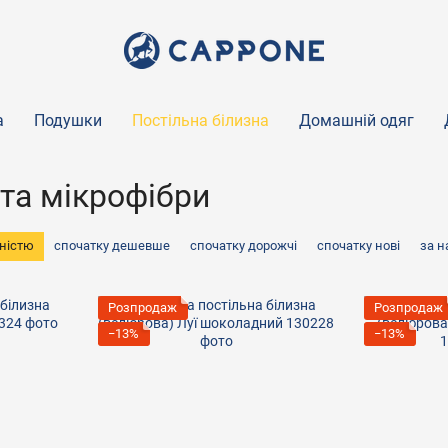
а
Подушки
Постільна білизна
Домашній одяг
 та мікрофібри
ністю
спочатку дешевше
спочатку дорожчі
спочатку нові
за 
Розпродаж
Розпродаж
−13%
−13%