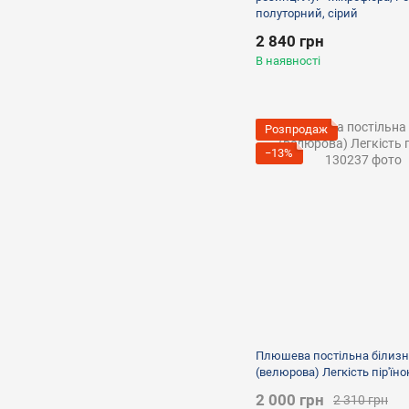
полуторний, сірий
2
Синій
2 840 грн
0
Фіолетовий
В наявності
1
Рожевий
0
Чорний
13
Сірий
Розпродаж
9
Коричневий
−13%
Плюшева постільна білизн
(велюрова) Легкість пір'їно
2 000 грн
2 310 грн