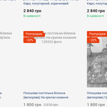
Євро, полуторний, коричневий
Євро, полутор
2 840 грн
2 840 грн
В наявності
В наявності
Розпродаж
Розпродаж
−22%
−22%
а
Плюшева постільна білизна
Плюшева пост
к
(велюрова) На крилах кохання
(велюрова) Г
1 800 грн
1 800 грн
2 310 грн