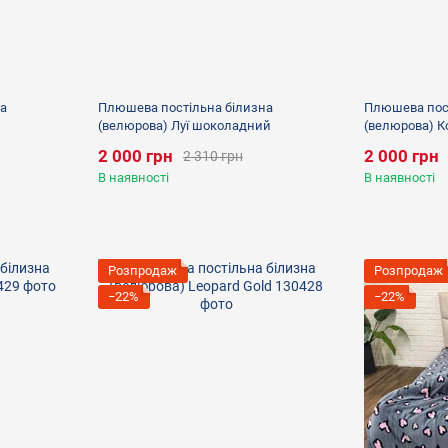
а
Плюшева постільна білизна
Плюшева пост
(велюрова) Луї шоколадний
(велюрова) К
2 000 грн
2 000 грн
2 310 грн
В наявності
В наявності
Розпродаж
Розпродаж
−22%
−22%