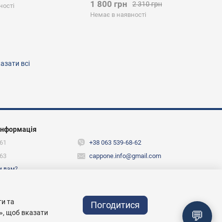
1 800 грн
2 310 грн
ності
Немає в наявності
азати всі
інформація
61
+38 063 539-68-62
63
cappone.info@gmail.com
и вам?
ежах
ти та
Погодитися
💬
», щоб вказати