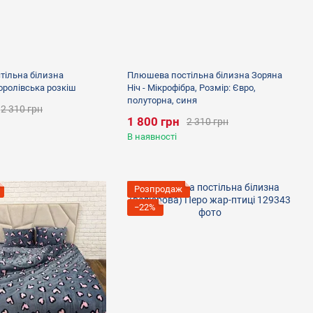
ільна білизна
Плюшева постільна білизна Зоряна
оролівська розкіш
Ніч - Мікрофібра, Розмір: Євро,
полуторна, синя
2 310 грн
1 800 грн
2 310 грн
В наявності
Розпродаж
−22%