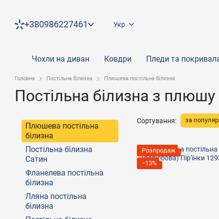
Перейти до основного контенту
+380986227461
Укр
Чохли на диван
Ковдри
Пледи та покривал
Головна
Постільна білизна
Плюшева постільна білизна
Постільна білизна з плюшу
за популяр
Сортування:
Плюшева постільна
білизна
Постільна білизна
Розпродаж
Сатин
−13%
Фланелева постільна
білизна
Лляна постільна
білизна