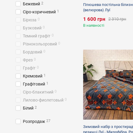
2
Бежевий
Плюшева постільна білизн
(велюрова) Луї
1
Сіро-коричневий
1 600 грн
2 310 грн
0
Бірюза
В наявності
0
Бузковий
0
Темний графіт
0
Різнокольоровий
0
Бордовий
0
Фрез
0
Графіт
1
Кремовий
1
Графітовий
0
Сіро-блакитний
0
Лилово-фиолетовый
2
Білий
1
Червоний
27
Розпродаж
1
Помаранчевий
Зимовий набір з простира
1
Зелений
резинці Луї - Мікрофібра, Ро