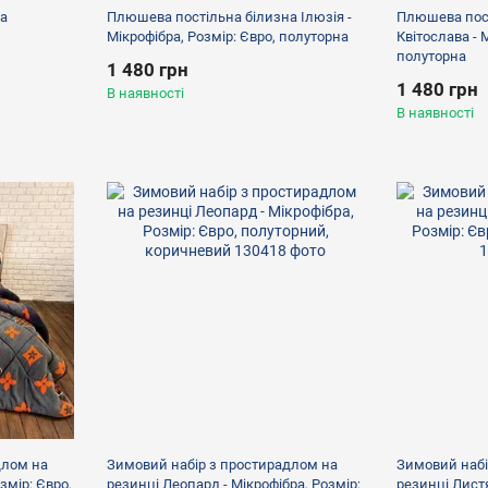
а
Плюшева постільна білизна Ілюзія -
Плюшева пост
Мікрофібра, Розмір: Євро, полуторна
Квітослава - 
полуторна
1 480 грн
1 480 грн
В наявності
В наявності
длом на
Зимовий набір з простирадлом на
Зимовий набі
змір: Євро,
резинці Леопард - Мікрофібра, Розмір:
резинці Листя