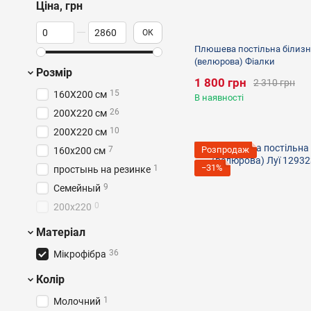
Ціна, грн
Від Ціна, грн
До Ціна, грн
ОК
Плюшева постільна білизн
(велюрова) Фіалки
Розмір
1 800 грн
2 310 грн
15
160X200 см
В наявності
26
200X220 см
10
200Х220 см
7
Розпродаж
160х200 см
−31%
1
простынь на резинке
9
Семейный
0
200x220
Матеріал
36
Мікрофібра
Колір
1
Молочний