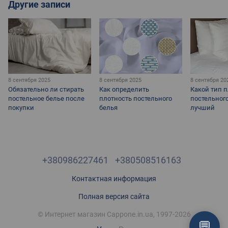
Другие записи
8 сентября 2025
8 сентября 2025
8 сентября 20
Обязательно ли стирать
Как определить
Какой тип 
постельное белье после
плотность постельного
постельног
покупки
белья
лучший
+380986227461
+380508516163
Контактная информация
Полная версия сайта
© Интернет магазин Cappone.in.ua, 1997-2026
💬