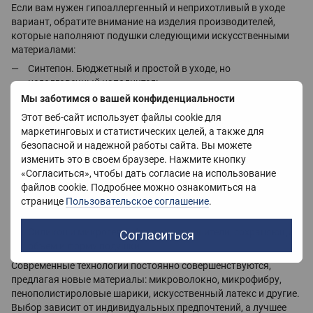
Если вам нужен гипоаллергенный и неприхотливый в уходе
вариант, обратите внимание на изделия производителей,
которые наполняют подушки следующими искусственными
материалами:
Синтепон. Бюджетный и простой в уходе, но
недолговечный наполнитель.
Мы заботимся о вашей конфиденциальности
Полиэфирное волокно (холофайбер). Включает различные
вариации, такие как синтепух, комфорель и холофил.
Этот веб-сайт использует файлы cookie для
Хорош для декоративных подушек, но может быть жарким
маркетинговых и статистических целей, а также для
для сна.
безопасной и надежной работы сайта. Вы можете
изменить это в своем браузере. Нажмите кнопку
Искусственный лебяжий пух. Мягкий, гипоаллергенный
«Согласиться», чтобы дать согласие на использование
материал с высокой упругостью.
файлов cookie. Подробнее можно ознакомиться на
Пена Memory. Подстраивается под контуры тела и
странице
Пользовательское соглашение
.
запоминает форму, но не подлежит стирке.
Силикон и микрогель. Упругие наполнители, сохраняющие
Согласиться
объем и форму подушки.
Современные технологии постоянно совершенствуются,
предлагая новые материалы: микроволокно, микрофибру,
пенополистироловые шарики, искусственный латекс и другие.
Выбор зависит от индивидуальных предпочтений, а лучшее