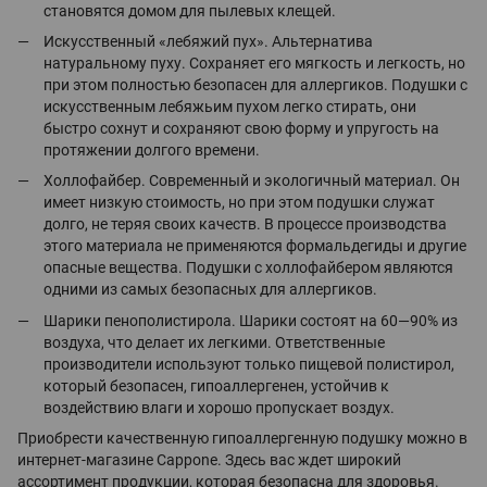
становятся домом для пылевых клещей.
Искусственный «лебяжий пух». Альтернатива
натуральному пуху. Сохраняет его мягкость и легкость, но
при этом полностью безопасен для аллергиков. Подушки с
искусственным лебяжьим пухом легко стирать, они
быстро сохнут и сохраняют свою форму и упругость на
протяжении долгого времени.
Холлофайбер. Современный и экологичный материал. Он
имеет низкую стоимость, но при этом подушки служат
долго, не теряя своих качеств. В процессе производства
этого материала не применяются формальдегиды и другие
опасные вещества. Подушки с холлофайбером являются
одними из самых безопасных для аллергиков.
Шарики пенополистирола. Шарики состоят на 60—90% из
воздуха, что делает их легкими. Ответственные
производители используют только пищевой полистирол,
который безопасен, гипоаллергенен, устойчив к
воздействию влаги и хорошо пропускает воздух.
Приобрести качественную гипоаллергенную подушку можно в
интернет-магазине Cappone. Здесь вас ждет широкий
ассортимент продукции, которая безопасна для здоровья.