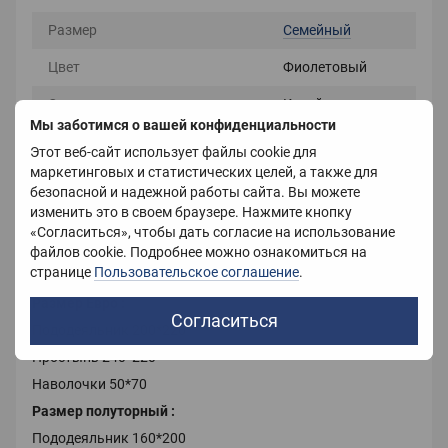
Размер
Семейный
Цвет
Фиолетовый
Страна-производитель
Китай
Мы заботимся о вашей конфиденциальности
Вес
4500 г
Этот веб-сайт использует файлы cookie для
маркетинговых и статистических целей, а также для
безопасной и надежной работы сайта. Вы можете
изменить это в своем браузере. Нажмите кнопку
Описание
«Согласиться», чтобы дать согласие на использование
файлов cookie. Подробнее можно ознакомиться на
Плюшевое постельное белье (велюровое) из
странице
Пользовательское соглашение
.
микрофибры
Размер Евро :
Согласиться
Пододеяльник 200*220
Простынь 240*220
Наволочки 50*70
Размер полуторный :
Пододеяльник 160*200