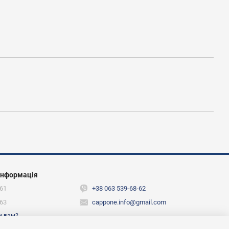
інформація
61
+38 063 539-68-62
63
cappone.info@gmail.com
и вам?
ежах