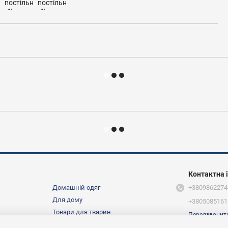
Контактна 
Домашній одяг
+3809862274
Для дому
+3805085161
Товари для тварин
Передзвонит
Ми в соцмер
Про нас