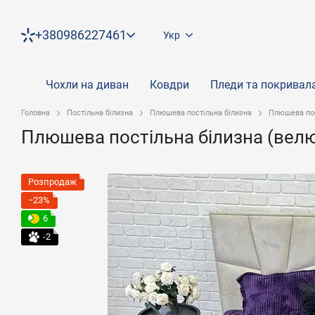
Перейти до основного контенту
+380986227461
Укр
Чохли на диван
Ковдри
Пледи та покривал
Головна
Постільна білизна
Плюшева постільна білизна
Плюшева пос
Плюшева постільна білизна (вел
Розпродаж
−23%
6
-2