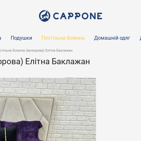
а
Подушки
Постільна білизна
Домашній одяг
тільна білизна (велюрова) Елітна Баклажан
юрова) Елітна Баклажан