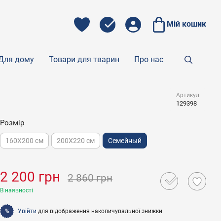
Мій кошик
Для дому
Товари для тварин
Про нас
Артикул
129398
Розмір
160X200 см
200X220 см
Семейный
2 200 грн
2 860 грн
В наявності
Увійти
для відображення накопичувальної знижки
%