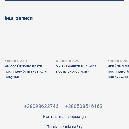
Інші записи
8 вересня 2025
8 вересня 2025
8 вересня 202
Чи обов'язково прати
Як визначити щільність
Який тип п
постільну білизну після
постільної білизни
постільної 
покупки
найкращий
+380986227461
+380508516163
Контактна інформація
Повна версія сайту