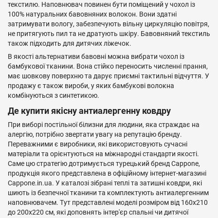
текстилю. Наповнювач повинен бути поміщений у чохол із
100% натуральних бавовняних волокон. Вони здатні
затримувати вологу, забезпечують вільну циркуляцію повітря,
не притягують пил та не дратують шкіру. Бавовняний текстиль
також підходить для дитячих ліжечок.
В якості альтернативи бавовні можна вибрати чохол із
бамбукової тканини. Вона стійко переносить численні прання,
має шовкову поверхню та дарує приємні тактильні відчуття. У
продажу є також вироби, у яких бамбукові волокна
комбінуються з синтетикою.
Де купити якісну антиалергенну ковдру
При виборі постільної білизни для людини, яка страждає на
алергію, потрібно звертати увагу на репутацію бренду.
Переважними є виробники, які використовують сучасні
матеріали та орієнтуються на міжнародні стандарти якості.
Саме цю стратегію дотримується турецький бренд Cappone,
продукція якого представлена в офіційному інтернет-магазині
Cappone.in.ua. У каталозі зібрані теплі та затишні ковдри, які
шиють із безпечної тканини та комплектують антиалергенним
наповнювачем. Тут представлені моделі розміром від 160х210
до 200х220 см, які доповнять інтер'єр спальні чи дитячої