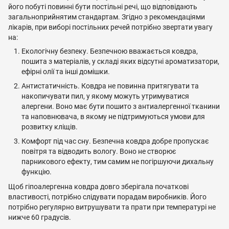
його побуті повинні бути постільні речі, що відповідають
загальноприйнятим стандартам. Згідно з рекомендаціями
лікарів, при виборі постільних речей потрібно звертати увагу
на:
Екологічну безпеку. Безпечною вважається ковдра,
пошита з матеріалів, у складі яких відсутні ароматизатори,
ефірні олії та інші домішки.
Антистатичність. Ковдра не повинна притягувати та
накопичувати пил, у якому можуть утримуватися
алергени. Воно має бути пошито з антиалергенної тканини
та наповнювача, в якому не підтримуються умови для
розвитку кліщів.
Комфорт під час сну. Безпечна ковдра добре пропускає
повітря та відводить вологу. Воно не створює
парникового ефекту, тим самим не погіршуючи дихальну
функцію.
Щоб гіпоалергенна ковдра довго зберігала початкові
властивості, потрібно слідувати порадам виробників. Його
потрібно регулярно витрушувати та прати при температурі не
нижче 60 градусів.