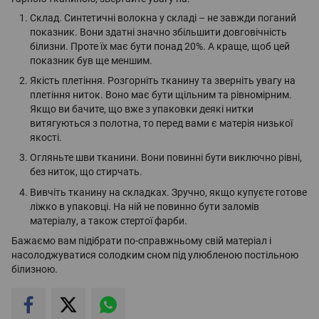
Склад. Синтетичні волокна у складі – не завжди поганий
показник. Вони здатні значно збільшити довговічність
білизни. Проте їх має бути понад 20%. А краще, щоб цей
показник був ще меншим.
Якість плетіння. Розгорніть тканину та зверніть увагу на
плетіння ниток. Воно має бути щільним та рівномірним.
Якщо ви бачите, що вже з упаковки деякі нитки
витягуються з полотна, то перед вами є матерія низької
якості.
Огляньте шви тканини. Вони повинні бути виключно рівні,
без ниток, що стирчать.
Вивчіть тканину на складках. Зручно, якщо купуєте готове
ліжко в упаковці. На ній не повинно бути заломів
матеріалу, а також стертої фарби.
Бажаємо вам підібрати по-справжньому свій матеріал і
насолоджуватися солодким сном під улюбленою постільною
білизною.