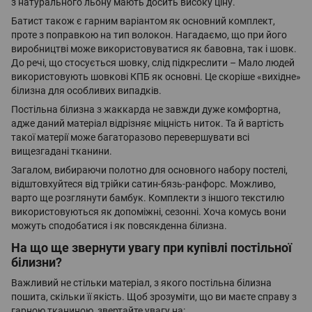
з натурального льону мають досить високу ціну.
Батист також є гарним варіантом як основний комплект,
проте з поправкою на тип волокон. Нагадаємо, що при його
виробництві може використовуватися як бавовна, так і шовк.
До речі, що стосується шовку, слід підкреслити – Мало людей
використовують шовкові КПБ як основні. Це скоріше «вихідне»
білизна для особливих випадків.
Постільна білизна з жаккарда не завжди дуже комфортна,
адже даний матеріал відрізняє міцність ниток. Та й вартість
такої матерії може багаторазово перевершувати всі
вищезгадані тканини.
Загалом, вибираючи полотно для основного набору постелі,
відштовхуйтеся від трійки сатин-бязь-ранфорс. Можливо,
варто ще розглянути бамбук. Комплекти з іншого текстилю
використовуються як допоміжні, сезонні. Хоча комусь вони
можуть сподобатися і як повсякденна білизна.
На що ще звернути увагу при купівлі постільної
білизни?
Важливий не стільки матеріал, з якого постільна білизна
пошита, скільки її якість. Щоб зрозуміти, що ви маєте справу з
гарною тканиною, звертайте увагу на: