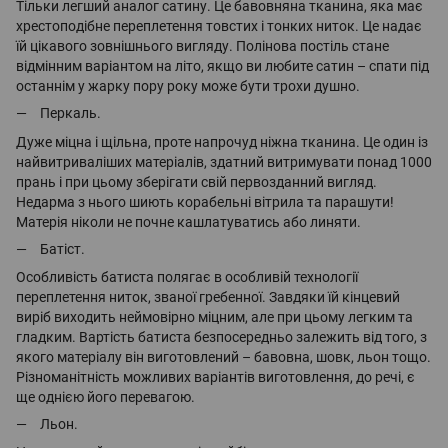
Тільки легший аналог сатину. Це бавовняна тканина, яка має
хрестоподібне переплетення товстих і тонких ниток. Це надає
їй цікавого зовнішнього вигляду. Полінова постіль стане
відмінним варіантом на літо, якщо ви любите сатин – спати під
останнім у жарку пору року може бути трохи душно.
Перкаль.
Дуже міцна і щільна, проте напрочуд ніжна тканина. Це один із
найвитриваліших матеріалів, здатний витримувати понад 1000
прань і при цьому зберігати свій первозданний вигляд.
Недарма з нього шиють корабельні вітрила та парашути!
Матерія ніколи не почне кашлатуватись або линяти.
Батіст.
Особливість батиста полягає в особливій технології
переплетення ниток, званої гребенної. Завдяки їй кінцевий
виріб виходить неймовірно міцним, але при цьому легким та
гладким. Вартість батиста безпосередньо залежить від того, з
якого матеріалу він виготовлений – бавовна, шовк, льон тощо.
Різноманітність можливих варіантів виготовлення, до речі, є
ще однією його перевагою.
Льон.