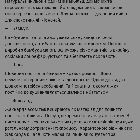
Натуральний льон є одним із найбільш дихаючих та
гігроскопічних матеріалів. Його відрізняють також високі
гіпоалергенні властивості. Лляна постіль – ідеальний вибір
для спекотних літніх ночей.
Бамбук.
Бамбукова тканина заслужила славу завдяки своїй
довговічності, антибактеріальним властивостям. Постільні
вироби з бамбука мають величезну різноманітність дизайну,
оскільки добре фарбуються та зберігають яскравість.
Шовк.
Шовкова постільна білизна – зразок розкоші. Воно
неймовірно красиве, ніжне та довговічне. Однак догляд за
шовком потрібен особливий. Та й спати в такому ліжку
постійно до душі виявляється далеко не багатьом.
Жаккард.
Жаккард часом теж вибирають як матеріал для пошиття
постільної білизни. По суті, це преміальний варіант сатину. Він
виготовляється виключно з натуральних матеріалів при дуже
ретельному дотриманні техпроцесу. Характерною відмінністю
жаккарда є наявність малюнка, який виконується за