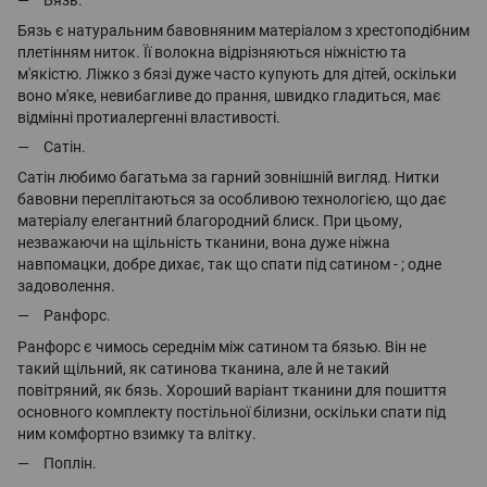
Бязь є натуральним бавовняним матеріалом з хрестоподібним
плетінням ниток. Її волокна відрізняються ніжністю та
м'якістю. Ліжко з бязі дуже часто купують для дітей, оскільки
воно м'яке, невибагливе до прання, швидко гладиться, має
відмінні протиалергенні властивості.
Сатін.
Сатін любимо багатьма за гарний зовнішній вигляд. Нитки
бавовни переплітаються за особливою технологією, що дає
матеріалу елегантний благородний блиск. При цьому,
незважаючи на щільність тканини, вона дуже ніжна
навпомацки, добре дихає, так що спати під сатином - ; одне
задоволення.
Ранфорс.
Ранфорс є чимось середнім між сатином та бязью. Він не
такий щільний, як сатинова тканина, але й не такий
повітряний, як бязь. Хороший варіант тканини для пошиття
основного комплекту постільної білизни, оскільки спати під
ним комфортно взимку та влітку.
Поплін.