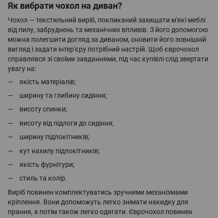
Як вибрати чохол на диван?
Чохол — текстильний виріб, покликаний захищати м'які меблі
від пилу, забруднень та механічних впливів. З його допомогою
можна полегшити догляд за диваном, оновити його зовнішній
вигляд і задати інтер'єру потрібний настрій. Щоб єврочохол
справлявся зі своїми завданнями, під час купівлі слід звертати
увагу на:
якість матеріалів;
ширину та глибину сидіння;
висоту спинки;
висоту від підлоги до сидіння;
ширину підлокітників;
кут нахилу підлокітників;
якість фурнітури;
стиль та колір.
Виріб повинен комплектуватись зручними механізмами
кріплення. Вони допоможуть легко знімати накидку для
прання, а потім також легко одягати. Єврочохол повинен