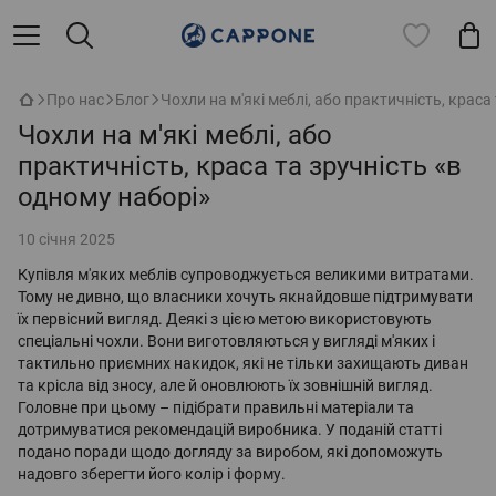
Про нас
Блог
Чохли на м'які меблі, або практичність, краса
Чохли на м'які меблі, або
практичність, краса та зручність «в
одному наборі»
10 січня 2025
Купівля м'яких меблів супроводжується великими витратами.
Тому не дивно, що власники хочуть якнайдовше підтримувати
їх первісний вигляд. Деякі з цією метою використовують
спеціальні чохли. Вони виготовляються у вигляді м'яких і
тактильно приємних накидок, які не тільки захищають диван
та крісла від зносу, але й оновлюють їх зовнішній вигляд.
Головне при цьому – підібрати правильні матеріали та
дотримуватися рекомендацій виробника. У поданій статті
подано поради щодо догляду за виробом, які допоможуть
надовго зберегти його колір і форму.