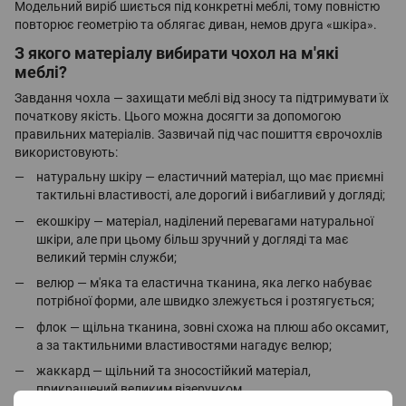
Модельний виріб шиється під конкретні меблі, тому повністю
повторює геометрію та облягає диван, немов друга «шкіра».
З якого матеріалу вибирати чохол на м'які
меблі?
Завдання чохла — захищати меблі від зносу та підтримувати їх
початкову якість. Цього можна досягти за допомогою
правильних матеріалів. Зазвичай під час пошиття єврочохлів
використовують:
натуральну шкіру — еластичний матеріал, що має приємні
тактильні властивості, але дорогий і вибагливий у догляді;
екошкіру — матеріал, наділений перевагами натуральної
шкіри, але при цьому більш зручний у догляді та має
великий термін служби;
велюр — м'яка та еластична тканина, яка легко набуває
потрібної форми, але швидко злежується і розтягується;
флок — щільна тканина, зовні схожа на плюш або оксамит,
а за тактильними властивостями нагадує велюр;
жаккард — щільний та зносостійкий матеріал,
прикрашений великим візерунком.