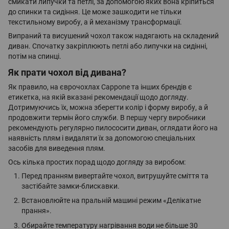
смикати липучки та петлі, за допомогою яких вона кріпиться
до спинки та сидіння. Це може зашкодити не тільки
текстильному виробу, а й механізму трансформації.
Випраний та висушений чохол також надягають на складений
диван. Спочатку закріплюють петлі або липучки на сидінні,
потім на спинці.
Як прати чохол від дивана?
Як правило, на єврочохлах Cappone та інших брендів є
етикетка, на якій вказані рекомендації щодо догляду.
Дотримуючись їх, можна зберегти колір і форму виробу, а й
продовжити термін його служби. В першу чергу виробники
рекомендують регулярно пилососити диван, оглядати його на
наявність плям і видаляти їх за допомогою спеціальних
засобів для виведення плям.
Ось кілька простих порад щодо догляду за виробом:
Перед пранням вивертайте чохол, витрушуйте сміття та
застібайте замки-блискавки.
Встановлюйте на пральній машині режим «Делікатне
прання».
Обирайте температуру нагрівання води не більше 30