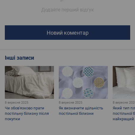
Додайте перший відгук
Новий коментар
Інші записи
8 вересня 2025
8 вересня 2025
8 вересня 202
Чи обов'язково прати
Як визначити щільність
Який тип п
постільну білизну після
постільної білизни
постільної 
покупки
найкращий