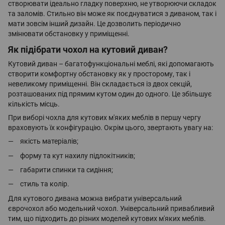
створювати ідеально гладку поверхню, не утворюючи складок
та заломів. Стильно він може як поєднуватися з диваном, так і
мати зовсім інший дизайн. Це дозволить періодично
змінювати обстановку у приміщенні.
Як підібрати чохол на кутовий диван?
Кутовий диван – багатофункціональні меблі, які допомагають
створити комфортну обстановку як у просторому, так і
невеликому приміщенні. Він складається із двох секцій,
розташованих під прямим кутом один до одного. Це збільшує
кількість місць.
При виборі чохла для кутових м'яких меблів в першу чергу
враховують їх конфігурацію. Окрім цього, звертають увагу на:
якість матеріалів;
форму та кут нахилу підлокітників;
габарити спинки та сидіння;
стиль та колір.
Для кутового дивана можна вибрати універсальний
єврочохол або модельний чохол. Універсальний привабливий
тим, що підходить до різних моделей кутових м'яких меблів.