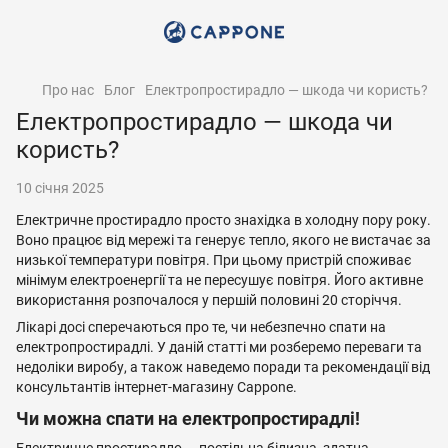
Про нас
Блог
Електропростирадло — шкода чи користь?
Електропростирадло — шкода чи
користь?
10 січня 2025
Електричне простирадло просто знахідка в холодну пору року.
Воно працює від мережі та генерує тепло, якого не вистачає за
низької температури повітря. При цьому пристрій споживає
мінімум електроенергії та не пересушує повітря. Його активне
використання розпочалося у першій половині 20 сторіччя.
Лікарі досі сперечаються про те, чи небезпечно спати на
електропростирадлі. У даній статті ми розберемо переваги та
недоліки виробу, а також наведемо поради та рекомендації від
консультантів інтернет-магазину Cappone.
Чи можна спати на електропростирадлі!
Електричне простирадло — постільна білизна, здатна