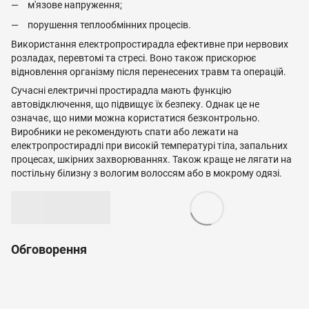
м'язове напруження;
порушення теплообмінних процесів.
Використання електропростирадла ефективне при нервових
розладах, перевтомі та стресі. Воно також прискорює
відновлення організму після перенесених травм та операцій.
Сучасні електричні простирадла мають функцію
автовідключення, що підвищує їх безпеку. Однак це не
означає, що ними можна користатися безконтрольно.
Виробники не рекомендують спати або лежати на
електропростирадлі при високій температурі тіла, запальних
процесах, шкірних захворюваннях. Також краще не лягати на
постільну білизну з вологим волоссям або в мокрому одязі.
Обговорення