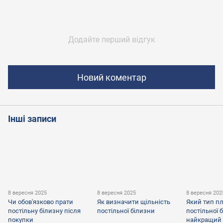
Додайте перший відгук
Новий коментар
Інші записи
8 вересня 2025
8 вересня 2025
8 вересня 202
Чи обов'язково прати
Як визначити щільність
Який тип п
постільну білизну після
постільної білизни
постільної 
покупки
найкращий