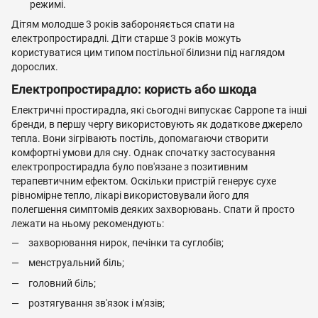
режимі.
Дітям молодше 3 років забороняється спати на
електропростирадлі. Діти старше 3 років можуть
користуватися цим типом постільної білизни під наглядом
дорослих.
Електропростирадло: користь або шкода
Електричні простирадла, які сьогодні випускає Cappone та інші
бренди, в першу чергу використовують як додаткове джерело
тепла. Вони зігрівають постіль, допомагаючи створити
комфортні умови для сну. Однак спочатку застосування
електропростирадла було пов'язане з позитивним
терапевтичним ефектом. Оскільки пристрій генерує сухе
рівномірне тепло, лікарі використовували його для
полегшення симптомів деяких захворювань. Спати й просто
лежати на ньому рекомендують:
захворювання нирок, печінки та суглобів;
менструальний біль;
головний біль;
розтягування зв'язок і м'язів;