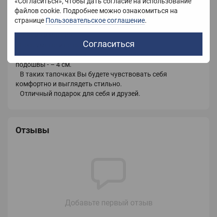
«Согласиться», чтобы дать согласие на использование
файлов cookie. Подробнее можно ознакомиться на
странице
Пользовательское соглашение
.
Изысканные женские тапочки с закрытым носком
Легкие и мягкие.
Согласиться
Бесшумные и не скользят.
Подошва- резиновая, ребристая, гибкая. Высота
подошвы - – 4 см.
В таких тапочках Вы будете чувствовать себя
комфортно и выглядеть стильно.
Отличный подарок для себя и друзей.
Отзывы
Добавьте первый отзыв