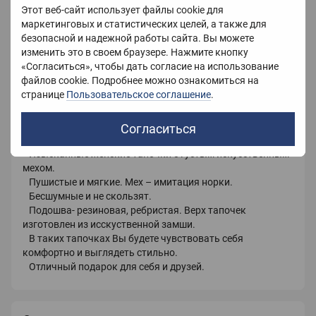
Цвет
Серый
Этот веб-сайт использует файлы cookie для
маркетинговых и статистических целей, а также для
Материал
Искусственная замша
безопасной и надежной работы сайта. Вы можете
изменить это в своем браузере. Нажмите кнопку
Страна-производитель
Китай
«Согласиться», чтобы дать согласие на использование
файлов cookie. Подробнее можно ознакомиться на
странице
Пользовательское соглашение
.
Описание
Согласиться
Изысканные женские тапочки с густым искусственным
мехом.
Пушистые и мягкие. Мех – имитация норки.
Бесшумные и не скользят.
Подошва- резиновая, ребристая. Верх тапочек
изготовлен из исскуственной замши.
В таких тапочках Вы будете чувствовать себя
комфортно и выглядеть стильно.
Отличный подарок для себя и друзей.