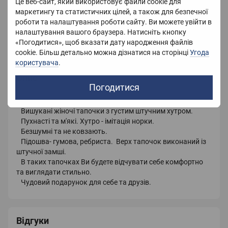
Колір
Сірий
Це веб-сайт, який використовує файли cookie для
маркетингу та статистичних цілей, а також для безпечної
Матеріал
Штучна замша
роботи та налаштування роботи сайту. Ви можете увійти в
налаштування вашого браузера. Натисніть кнопку
Країна-виробник
Китай
«Погодитися», щоб вказати дату народження файлів
cookie. Більш детально можна дізнатися на сторінці
Угода
користувача
.
Опис
Погодитися
Вишукані жіночі тапочки з густим штучним хутром.
Пухнасті та м'які. Хутро - імітація норки.
Безшумні та не ковзають.
Підошва- гумова, ребриста. Верх тапочок виконаний із
штучної замші.
В таких тапочках Ви будете відчувати себе комфортно
та виглядати стильно.
Чудовий подарунок для себе та друзів.
Відгуки