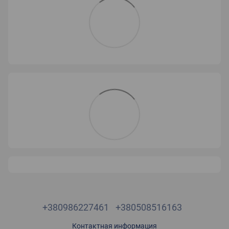
+380986227461
+380508516163
Контактная информация