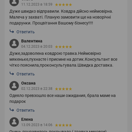
11.12.2023 в 18:59
Дуже швидко відправили. Ковдра дійсно неймовірна.
Малеча у захваті. Планую замовити ще на новорічні
подарунки. Процвітання Вашому бізнесу!!!!
Ответить
Валентина
04.12.2023 в 20:03
Дуже,задоволена ковдрою травка.Неймовірно
мякеньке,пухнасте і приємне на дотик.Консультант все
чітко пояснила,проконсультувала.Швидка доставка.
Ответить
Оксана
02.12.2023 в 22:38
Одеяло превзошло все наши ожидания, брала маме на
подарок
Ответить
Елена
13.09.2023 в 14:06
Очень понравилось покрывало ( травка меховое)