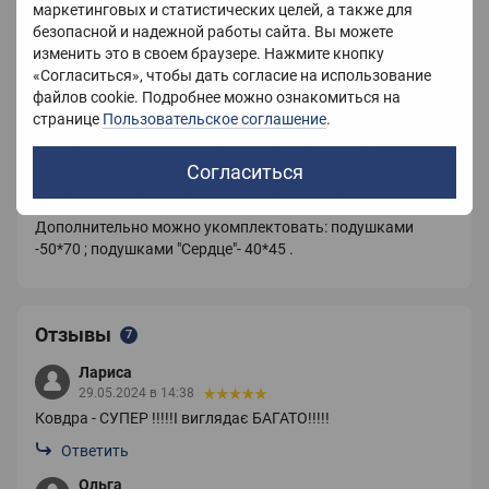
маркетинговых и статистических целей, а также для
Наполнитель: Холлофайбер
безопасной и надежной работы сайта. Вы можете
Одеяло выполнено из искусственного меха, оно очень
изменить это в своем браузере. Нажмите кнопку
мягкое и приятное на ощупь. Лицевая часть покрывала
«Согласиться», чтобы дать согласие на использование
смотрится неимоверно эффектно, а благодаря
файлов cookie. Подробнее можно ознакомиться на
микрофибре с обратной его стороны изделие
странице
Пользовательское соглашение
.
великолепно сохраняет тепло. Роскошное меховое
покрывало станет ярким цветовым акцентом в
Согласиться
интерьере комнаты. Мягкий и пушистый ворс всегда
будет дарить Вам приятный и комфортный отдых.
Дополнительно можно укомплектовать: подушками
-50*70 ; подушками "Сердце"- 40*45 .
Отзывы
7
Лариса
29.05.2024 в 14:38
Ковдра - СУПЕР !!!!!І виглядає БАГАТО!!!!!
Ответить
Ольга