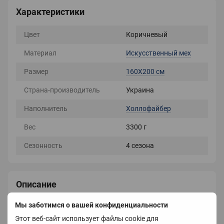
Характеристики
Цвет
Коричневый
Материал
Искусственный мех
Размер
160X200 см
Страна-производитель
Украина
Наполнитель
Холлофайбер
Вес
3300 г
Сезонность
4 сезона
Описание
Меховое одеяло травка
Мы заботимся о вашей конфиденциальности
Размер: 200х230
Этот веб-сайт использует файлы cookie для