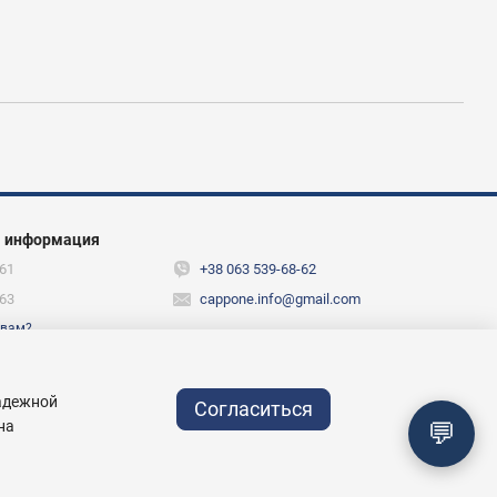
я информация
61
+38 063 539-68-62
63
cappone.info@gmail.com
 вам?
х
надежной
Согласиться
💬
на