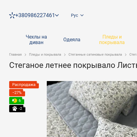
Перейти к основному контенту
+380986227461
Рус
Чехлы на
Пледы и
Одеяла
диван
покрывала
Главная
Пледы и покрывала
Стеганные сатиновые покрывала
Стег
Стеганое летнее покрывало Лист
Распродажа
−27%
6
-2