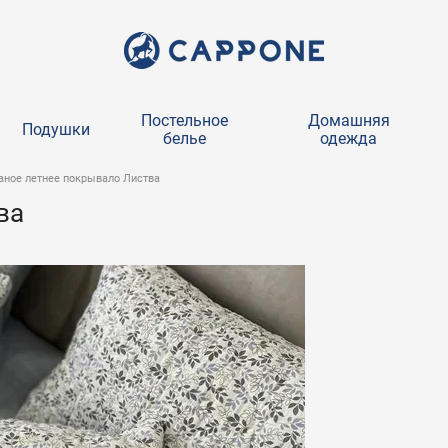
Постельное
Домашняя
Подушки
белье
одежда
аное летнее покрывало Листва
ва