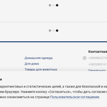
Контактна
Домашняя одежда
+3809862274
Для дома
+3805085161
Товары для животных
Перезвонить
Мы в соцсетя
О нас
ти
маркетинговых и статистических целей, а также для безопасной и 
ем браузере. Нажмите кнопку «Согласиться», чтобы дать согласие 
ожно ознакомиться на странице
Пользовательское соглашение
.