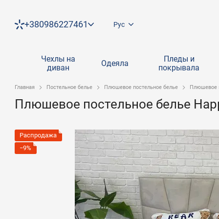
Перейти к основному контенту
+380986227461
Рус
Чехлы на
Пледы и
Одеяла
диван
покрывала
Главная
Постельное белье
Плюшевое постельное белье
Плюшевое п
Плюшевое постельное белье Happy
Распродажа
−9%