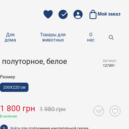
Мой заказ
Для
Товары для
О
дома
животных
нас
 полуторное, белое
Артикул
127491
Размер
200X220 см
1 800 грн
1 980 грн
В наличии
Войти
для отображения накопительной скидки
%