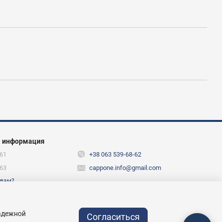
я информация
61
+38 063 539-68-62
63
cappone.info@gmail.com
 вам?
х
надежной
Согласиться