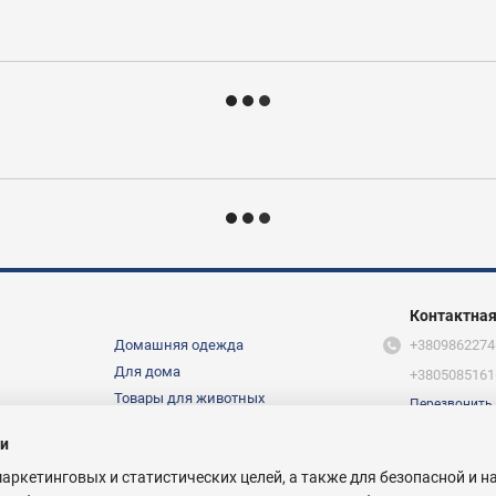
Контактна
Домашняя одежда
+3809862274
Для дома
+3805085161
Товары для животных
Перезвонить
Мы в соцсетя
О нас
ти
маркетинговых и статистических целей, а также для безопасной и 