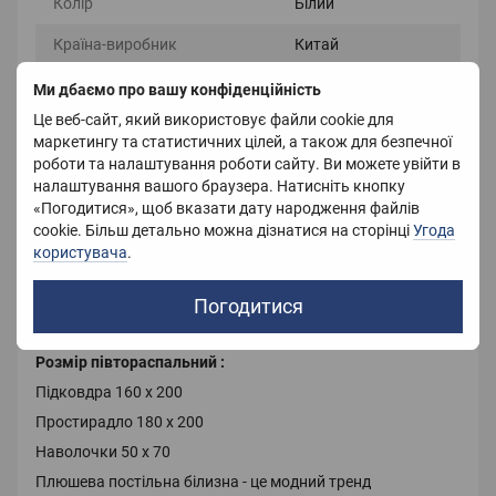
Колір
Білий
Країна-виробник
Китай
Вага
3200 г
Ми дбаємо про вашу конфіденційність
Це веб-сайт, який використовує файли cookie для
маркетингу та статистичних цілей, а також для безпечної
роботи та налаштування роботи сайту. Ви можете увійти в
Опис
налаштування вашого браузера. Натисніть кнопку
«Погодитися», щоб вказати дату народження файлів
Плюшева постільна білизна з мікрофібри
cookie. Більш детально можна дізнатися на сторінці
Угода
Розмір Євро:
користувача
.
Підковдра 200 х 220
Простирадло 240 х 220
Погодитися
Наволочки 50 х 70
Розмір півтораспальний :
Підковдра 160 х 200
Простирадло 180 х 200
Наволочки 50 х 70
Плюшева постільна білизна - це модний тренд