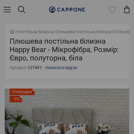
Постільна білизна
Плюшева постільна білизна
Плюшева п
Плюшева постільна білизна
Happy Bear - Мікрофібра, Розмір:
Євро, полуторна, біла
Артикул:
127491
Написати відгук
Розпродаж
−9%