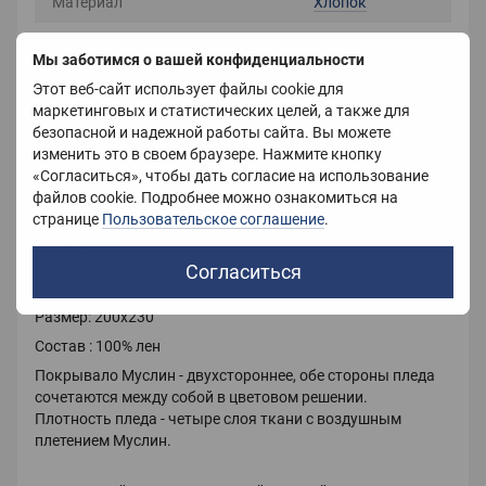
Материал
Хлопок
Размер
200X230 см
Мы заботимся о вашей конфиденциальности
Цвет
Серый
Этот веб-сайт использует файлы cookie для
маркетинговых и статистических целей, а также для
Вес
2000 г
безопасной и надежной работы сайта. Вы можете
изменить это в своем браузере. Нажмите кнопку
Страна-производитель
Китай
«Согласиться», чтобы дать согласие на использование
файлов cookie. Подробнее можно ознакомиться на
странице
Пользовательское соглашение
.
Описание
Согласиться
Муслиновый плед
Размер: 200х230
Состав : 100% лен
Покрывало Муслин - двухстороннее, обе стороны пледа
сочетаются между собой в цветовом решении.
Плотность пледа - четыре слоя ткани с воздушным
плетением Муслин.