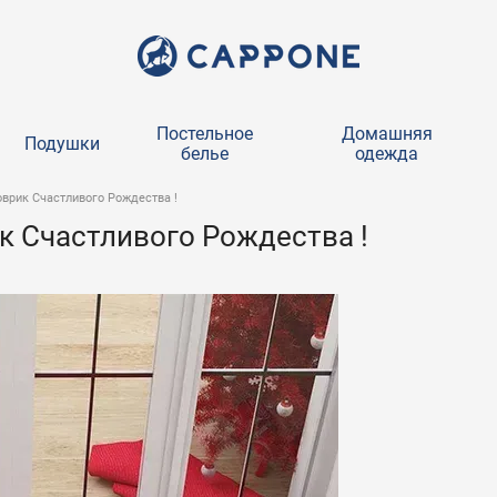
Постельное
Домашняя
Подушки
белье
одежда
врик Счастливого Рождества !
 Счастливого Рождества !