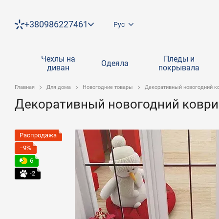
Перейти к основному контенту
+380986227461
Рус
Чехлы на
Пледы и
Одеяла
диван
покрывала
Главная
Для дома
Новогодние товары
Декоративный новогодний ко
Декоративный новогодний коврик
Распродажа
−9%
6
-2