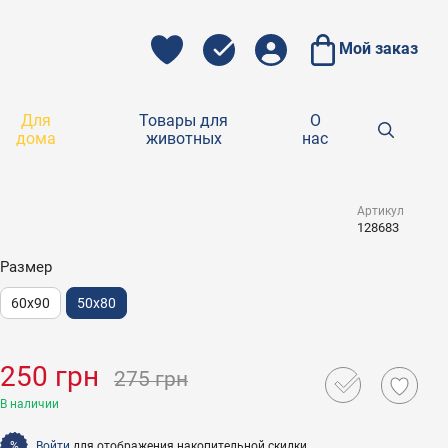
Мой заказ
Для
Товары для
О
дома
животных
нас
Артикул
128683
Размер
60x90
50x80
250 грн
275 грн
В наличии
Войти
для отображения накопительной скидки
%