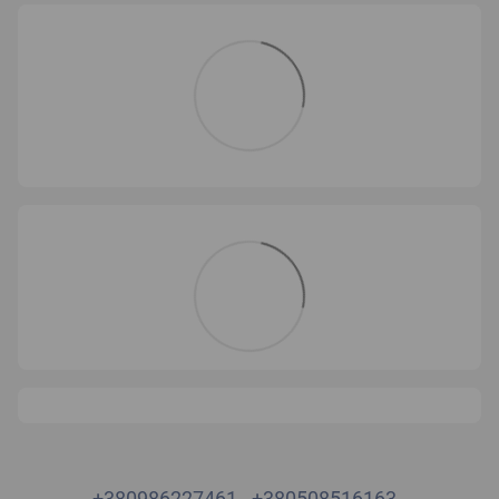
+380986227461
+380508516163