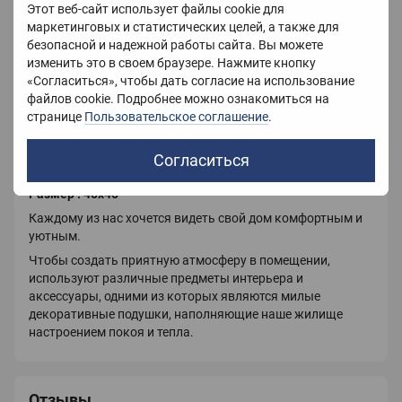
Этот веб-сайт использует файлы cookie для
Вес
600 г
маркетинговых и статистических целей, а также для
Страна-производитель
Украина
безопасной и надежной работы сайта. Вы можете
изменить это в своем браузере. Нажмите кнопку
«Согласиться», чтобы дать согласие на использование
файлов cookie. Подробнее можно ознакомиться на
Описание
странице
Пользовательское соглашение
.
Декоративная подушка
Согласиться
Наполнитель: холлофайбер
Размер : 45х45
Каждому из нас хочется видеть свой дом комфортным и
уютным.
Чтобы создать приятную атмосферу в помещении,
используют различные предметы интерьера и
аксессуары, одними из которых являются милые
декоративные подушки, наполняющие наше жилище
настроением покоя и тепла.
Отзывы