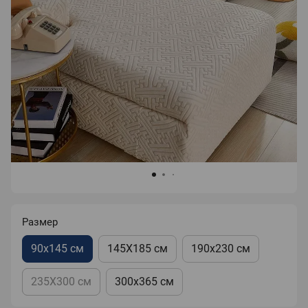
Размер
90х145 см
145Х185 см
190х230 см
235Х300 см
300х365 см