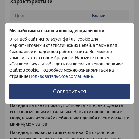
Характеристики
Цвет
Белый
Материал
Спандекс
Мы заботимся о вашей конфиденциальности
Размер
90х145 см
Этот веб-сайт использует файлы cookie для
маркетинговых и статистических целей, а также для
Страна-производитель
Китай
безопасной и надежной работы сайта. Вы можете
изменить это в своем браузере. Нажмите кнопку
Вес
800 г
«Согласиться», чтобы дать согласие на использование
файлов cookie. Подробнее можно ознакомиться на
странице
Пользовательское соглашение
.
Описание
Согласиться
Накидки на диван помогут
обновить интерьер, сделать
его современным и стильным. Накидки вновь вошли в
моду, и многие хозяйки обновляют дизайн своих комнат с
минимумом затрат.
Накидка, прекрасная альтернатива. Он скроет все
повреждения на диване и превратит его в совершенно