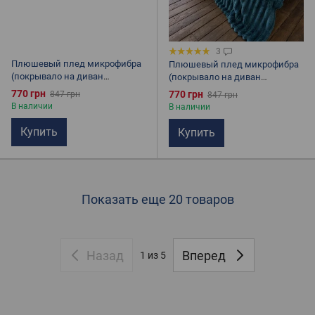
3
Плюшевый плед микрофибра
Плюшевый плед микрофибра
(покрывало на диван
(покрывало на диван
Королевское) Полоска Белый
Королевское) Полоска Бирюза
770 грн
770 грн
847 грн
847 грн
В наличии
В наличии
Купить
Купить
Показать еще 20 товаров
Назад
Вперед
1
из 5