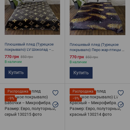
Плюшевый плед (Турецкое
Плюшевый плед (Турецкое
покрывало) LV Шоколад –
покрывало) Перо жар-птицы –
Микрофибра, Размер: Евро,
Микрофибра, Размер: Евро,
770 грн
770 грн
850 грн
850 грн
полуторный, коричневый
полуторный, фиолетовый
В наличии
В наличии
Купить
Купить
Распродажа
Распродажа
−9%
−9%