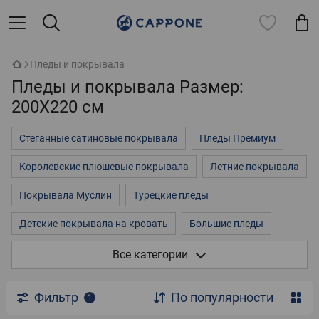
Пледы и покрывала
Пледы и покрывала Размер:
200X220 см
Стеганные сатиновые покрывала
Пледы Премиум
Королевские плюшевые покрывала
Летние покрывала
Покрывала Муслин
Турецкие пледы
Детские покрывала на кровать
Большие пледы
Покрывала на двуспальную кровать
3д покрывала
Все категории
Пледы однотонные
Пледы на кровать
Фильтр
По популярности
1
Флисовые пледы
Плюшевые пледы