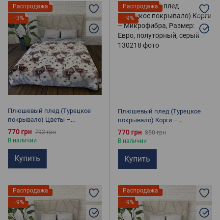
Распродажа
Распродажа
−3%
−9%
Плюшевый плед (Турецкое
Плюшевый плед (Турецкое
покрывало) Цветы –
покрывало) Корги –
Микрофибра, Размер: Евро,
Микрофибра, Размер: Евро,
770 грн
770 грн
792 грн
850 грн
полуторный
полуторный, серый
В наличии
В наличии
Купить
Купить
Распродажа
Распродажа
−9%
−9%