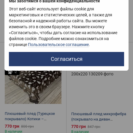
Мы заботимся о вашей конфиденциальности
Плюшевый плед микрофибра
Плюшевый плед (Турецкое
(покрывало на диван
покрывало) Лео –
Этот веб-сайт использует файлы cookie для
Королевское) Звездное небо
Микрофибра, Размер: Евро,
маркетинговых и статистических целей, а также для
770 грн
770 грн
850 грн
850 грн
полуторный, серый
В наличии
безопасной и надежной работы сайта. Вы можете
В наличии
изменить это в своем браузере. Нажмите кнопку
Купить
Купить
«Согласиться», чтобы дать согласие на использование
файлов cookie. Подробнее можно ознакомиться на
странице
Пользовательское соглашение
.
Распродажа
Распродажа
−4%
−9%
Согласиться
6
-2
Плюшевый плед (Турецкое
Плюшевый плед микрофибра
покрывало) Котики –
(покрывало на диван
Микрофибра, Размер: Евро,
Королевское) Полоска
770 грн
770 грн
800 грн
847 грн
полуторный, коричневый
Лавандовый 200х220
В наличии
В наличии