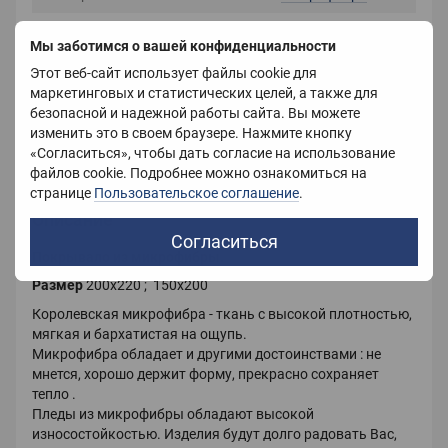
Размер
200X220 см
Мы заботимся о вашей конфиденциальности
Цвет
Коричневый
Этот веб-сайт использует файлы cookie для
маркетинговых и статистических целей, а также для
Вес
1800 г
безопасной и надежной работы сайта. Вы можете
изменить это в своем браузере. Нажмите кнопку
Страна-производитель
Китай
«Согласиться», чтобы дать согласие на использование
файлов cookie. Подробнее можно ознакомиться на
странице
Пользовательское соглашение
.
Описание
Согласиться
Покрывало из микрофибры.
Размер
200х220 ; 150х200
Королевская микрофибра - ткань с высокой плотностью,
мягкая и бархатистая на ощупь.
Микрофибра обладает и другими достоинствами : не
мнется, хорошо держит форму, прекрасно сохраняет
тепло .
Пледы из микрофибры обладают высокой
износостойкостью. Изделия будут долго радовать Вас,