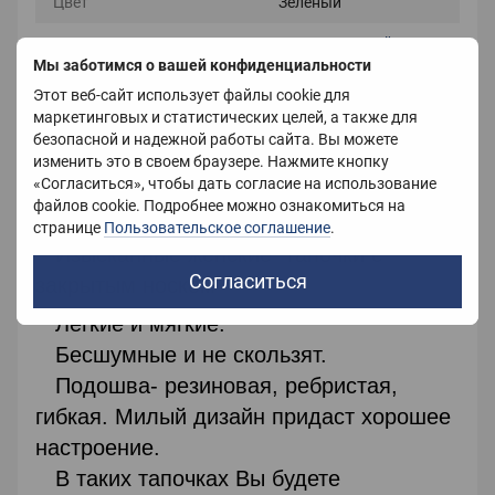
Цвет
Зеленый
Материал
Искусственный мех
Мы заботимся о вашей конфиденциальности
Страна-производитель
Китай
Этот веб-сайт использует файлы cookie для
маркетинговых и статистических целей, а также для
безопасной и надежной работы сайта. Вы можете
изменить это в своем браузере. Нажмите кнопку
Описание
«Согласиться», чтобы дать согласие на использование
файлов cookie. Подробнее можно ознакомиться на
странице
Пользовательское соглашение
.
Изысканные женские тапочки с
Согласиться
закрытым носком
Легкие и мягкие.
Бесшумные и не скользят.
Подошва- резиновая, ребристая,
гибкая. Милый дизайн придаст хорошее
настроение.
В таких тапочках Вы будете