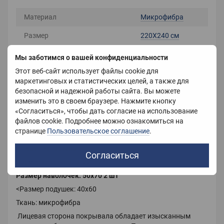
Материал
Микрофибра
Размер
220X240 см
Цвет
Белый
Мы заботимся о вашей конфиденциальности
Этот веб-сайт использует файлы cookie для
Вес
2000 г
маркетинговых и статистических целей, а также для
безопасной и надежной работы сайта. Вы можете
Страна-производитель
Украина
изменить это в своем браузере. Нажмите кнопку
«Согласиться», чтобы дать согласие на использование
файлов cookie. Подробнее можно ознакомиться на
Описание
странице
Пользовательское соглашение
.
Стеганое покрывало.
Согласиться
Размер покрывала: 220х240 ; 160х200
Размер наволочек: 50х70 2 шт
<
Размер подушек: 40х60
Ткань: микрофибра
Лицевая сторона покрывала обладает изысканным