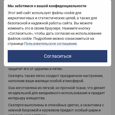
Цвет
Молочный
Мы заботимся о вашей конфиденциальности
Страна-производитель
Китай
Этот веб-сайт использует файлы cookie для
маркетинговых и статистических целей, а также для
безопасной и надежной работы сайта. Вы можете
изменить это в своем браузере. Нажмите кнопку
Описание
«Согласиться», чтобы дать согласие на использование
файлов cookie. Подробнее можно ознакомиться на
странице
Пользовательское соглашение
.
Кухонный текстиль обновляет общий вид комнаты,
создает уютную и приятную атмосферу.
Согласиться
Скатерть – незаменимая часть сервировки стола,
которая не только украсит ваш стол, но и надежно
защитит его от царапин и пятен.
Скатерть также легко создаст праздничное настроение,
наполнив ваше жилище особой атмосферой.
Она изготовлена ​​из легкой, но прочной ткани, что делает
ее идеальной для ежедневного использования и придает
интерьеру изящества.
Скатерти выполнены в спокойных цветах, а окантовка с
нежной бахромой и кружевом придаст особый шарм и