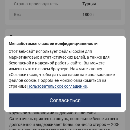
Страна-производитель
Турция
Вес
1800 г
Описание
Мы заботимся о вашей конфиденциальности
Постельное белье из сатина.
Этот веб-сайт использует файлы cookie для
маркетинговых и статистических целей, а также для
В комплект входит постельное белье с наволочками.
безопасной и надежной работы сайта. Вы можете
Размеры:
изменить это в своем браузере. Нажмите кнопку
«Согласиться», чтобы дать согласие на использование
Простынь 220х240
файлов cookie. Подробнее можно ознакомиться на
странице
Пользовательское соглашение
.
Пододеяльник 200х220
Наволочки 50х70
Согласиться
Сатин – блестящая и плотная ткань, изготавливается из
крученой хлопковой нити двойного плетения.
Сатин очень приятен на ощупь, постельное белье из него
долговечно и выдерживает большое число стирок — 200-