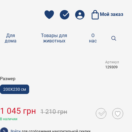
Мой заказ
Для
Товары для
О
дома
животных
нас
Артикул
129309
Размер
200Х230 см
1 045 грн
1 210 грн
В наличии
Войти
для отображения накопительной скидки
%