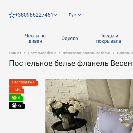
Перейти к основному контенту
+380986227461
Рус
Чехлы на
Пледы и
Одеяла
диван
покрывала
Главная
Постельное белье
Фланелевое постельное белье
Постельно
Постельное белье фланель Весен
Распродажа
−14%
6
-2