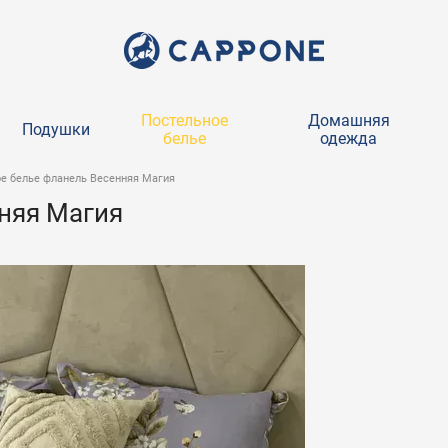
Постельное
Домашняя
Подушки
белье
одежда
е белье фланель Весенняя Магия
няя Магия