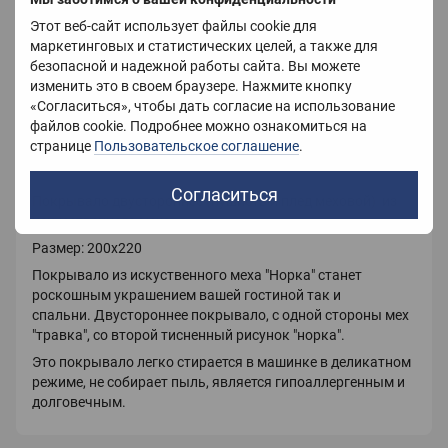
Цвет
Графитовый
Этот веб-сайт использует файлы cookie для
маркетинговых и статистических целей, а также для
Вес
2000 г
безопасной и надежной работы сайта. Вы можете
изменить это в своем браузере. Нажмите кнопку
Страна-производитель
Украина
«Согласиться», чтобы дать согласие на использование
файлов cookie. Подробнее можно ознакомиться на
странице
Пользовательское соглашение
.
Описание
Согласиться
Покрывало
двустороннее (пушистый плед меховой)
из
искусственного меха
.
Размер: 200х220
Покрывало из искуственного меха "Норка" станет
роскошным украшением вашей гостиной так и
спальни.
Двустороннее покрывало, с одной стороны мех
"травка", со второй тисненный рисунок "норка".
Это покрывало легко стирается в машинке в деликатном
режиме, не собирает пыль, является гипоаллергенным и
долговечным.