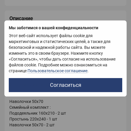
Описание
Мы заботимся о вашей конфиденциальности
Плюшевое постельное белье (велюровое) из
микрофибры
Этот веб-сайт использует файлы cookie для
маркетинговых и статистических целей, а также для
Размер Евро :
безопасной и надежной работы сайта. Вы можете
Пододеяльник 200х220
изменить это в своем браузере. Нажмите кнопку
«Согласиться», чтобы дать согласие на использование
Простынь 220х240
файлов cookie. Подробнее можно ознакомиться на
Наволочки 50х70
странице
Пользовательское соглашение
.
Размер полуторный :
Согласиться
Пододеяльник 160х200
Простынь 180х200
Наволочки 50х70
Семейный комплект :
Пододеяльник 160х210 - 2 шт
Простынь 220х240 - 1 шт
Наволочки 50х70 - 2 шт