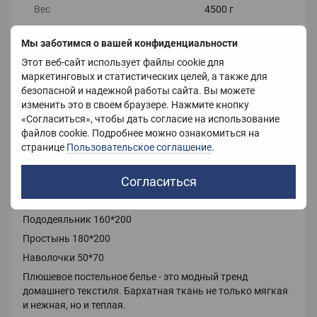
Вес
4500 г
Мы заботимся о вашей конфиденциальности
Этот веб-сайт использует файлы cookie для
Описание
маркетинговых и статистических целей, а также для
безопасной и надежной работы сайта. Вы можете
Плюшевое постельное белье (велюровое) из
изменить это в своем браузере. Нажмите кнопку
микрофибры
«Согласиться», чтобы дать согласие на использование
Размер Евро :
файлов cookie. Подробнее можно ознакомиться на
Пододеяльник 200*220
странице
Пользовательское соглашение
.
Простынь 240*220
Согласиться
Наволочки 50*70
Размер полуторный :
Пододеяльник 160*200
Простынь 180*200
Наволочки 50*70
Плюшевое постельное белье - это модный тренд
домашнего текстиля. Бархатная ткань не только мягкая
и нежная, но и теплая.