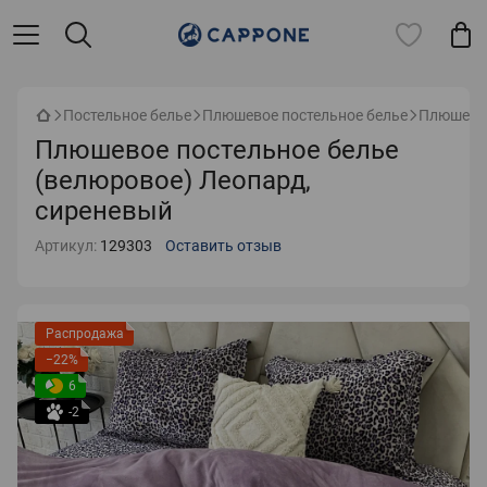
Постельное белье
Плюшевое постельное белье
Плюшевое
Плюшевое постельное белье
(велюровое) Леопард,
сиреневый
Артикул:
129303
Оставить отзыв
Распродажа
−22%
6
-2