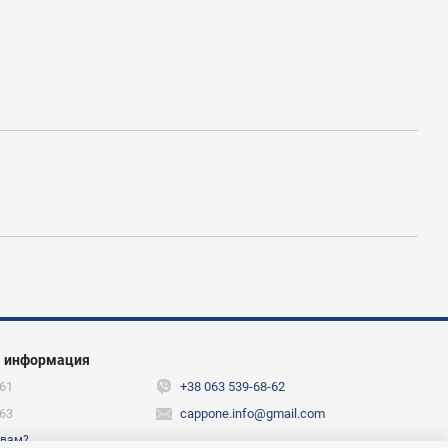
я информация
61
+38 063 539-68-62
63
cappone.info@gmail.com
 вам?