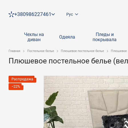
Перейти к основному контенту
+380986227461
Рус
Чехлы на
Пледы и
Одеяла
диван
покрывала
Главная
Постельное белье
Плюшевое постельное белье
Плюшевое п
Плюшевое постельное белье (вел
Распродажа
−22%