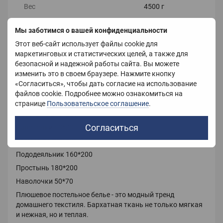
Вес
4500 г
Мы заботимся о вашей конфиденциальности
Этот веб-сайт использует файлы cookie для
Описание
маркетинговых и статистических целей, а также для
безопасной и надежной работы сайта. Вы можете
Плюшевое постельное белье (велюровое) из
изменить это в своем браузере. Нажмите кнопку
микрофибры
«Согласиться», чтобы дать согласие на использование
Размер Евро :
файлов cookie. Подробнее можно ознакомиться на
Пододеяльник 200*220
странице
Пользовательское соглашение
.
Простынь 240*220
Согласиться
Наволочки 50*70
Размер полуторный :
Пододеяльник 160*200
Простынь 180*200
Наволочки 50*70
Плюшевое постельное белье - это модный тренд
домашнего текстиля. Бархатная ткань не только мягкая
и нежная, но и теплая.