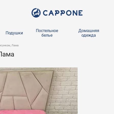
Постельное
Домашняя
Подушки
белье
одежда
исунком, Лама
 Лама