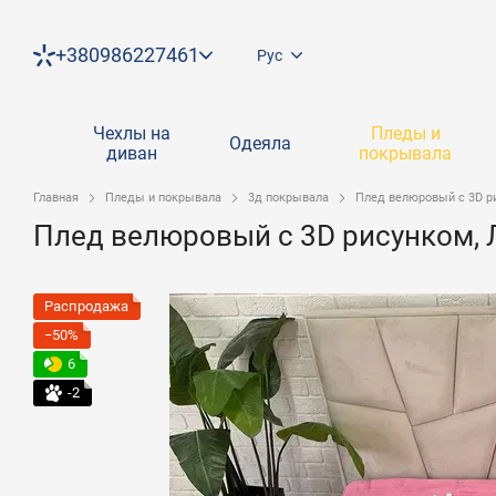
Перейти к основному контенту
+380986227461
Рус
Чехлы на
Пледы и
Одеяла
диван
покрывала
Главная
Пледы и покрывала
3д покрывала
Плед велюровый с 3D р
Плед велюровый с 3D рисунком,
Распродажа
−50%
6
-2