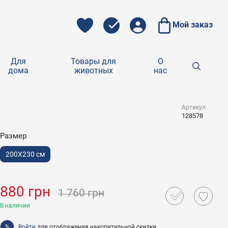
Мой заказ
Для
Товары для
О
дома
животных
нас
Артикул
128578
Размер
200X230 см
880 грн
1 760 грн
В наличии
Войти
для отображения накопительной скидки
%