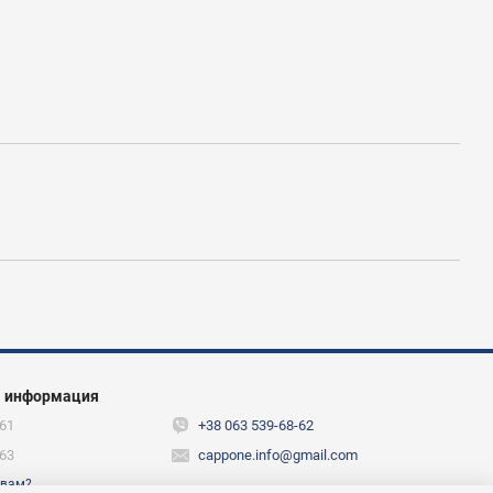
я информация
61
+38 063 539-68-62
63
cappone.info@gmail.com
 вам?