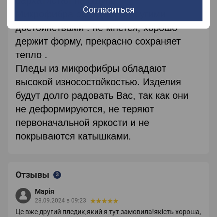
бархатистая на ощупь.
Согласиться
Микрофибра обладает и другими
достоинствами : не мнется, хорошо
держит форму, прекрасно сохраняет
тепло .
Пледы из микрофибры обладают
высокой износостойкостью. Изделия
будут долго радовать Вас, так как они
не деформируются, не теряют
первоначальной яркости и не
покрываются катышками.
Отзывы
3
Марія
28.09.2024 в 09:23
Це вже другий пледик,який я тут замовила!якість хороша,