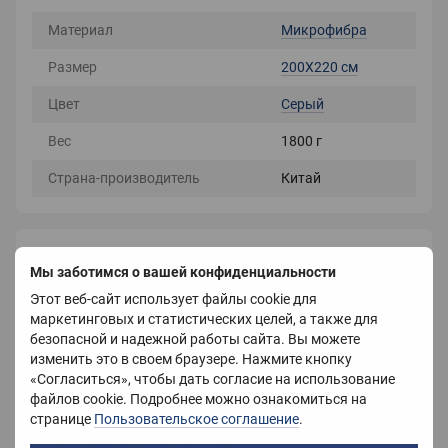
Материал
Микрофибра
Размер
200X220 см
Цвет
Серый
Вес
1800 г
Страна-производитель
Китай
Описание
Мы заботимся о вашей конфиденциальности
Покрывало из микрофибры.
Этот веб-сайт использует файлы cookie для
маркетинговых и статистических целей, а также для
безопасной и надежной работы сайта. Вы можете
Размер
200х220 ; 150х200
изменить это в своем браузере. Нажмите кнопку
«Согласиться», чтобы дать согласие на использование
Королевская микрофибра - ткань с
файлов cookie. Подробнее можно ознакомиться на
высокой плотностью, мягкая и
странице
Пользовательское соглашение
.