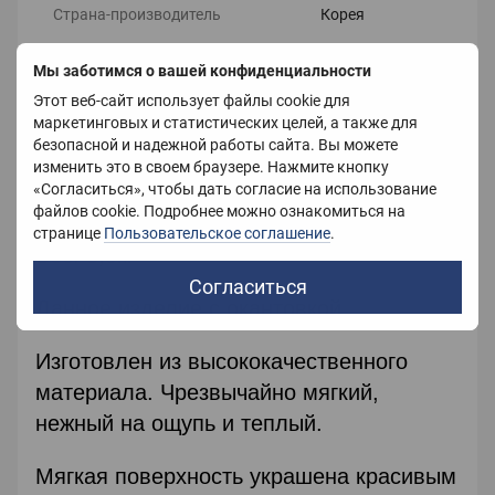
Страна-производитель
Корея
Мы заботимся о вашей конфиденциальности
Описание
Этот веб-сайт использует файлы cookie для
маркетинговых и статистических целей, а также для
Плед классический
безопасной и надежной работы сайта. Вы можете
изменить это в своем браузере. Нажмите кнопку
«Согласиться», чтобы дать согласие на использование
Размер: 200х240
файлов cookie. Подробнее можно ознакомиться на
странице
Пользовательское соглашение
.
Вес: 3,5кг
Согласиться
Данное изделие
с окантовкой.
Изготовлен из высококачественного
материала. Чрезвычайно мягкий,
нежный на ощупь и теплый.
Мягкая поверхность украшена красивым