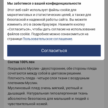
Цвет
Голубой
Мы заботимся о вашей конфиденциальности
Этот веб-сайт использует файлы cookie для
Вес
2000 г
маркетинговых и статистических целей, а также для
безопасной и надежной работы сайта. Вы можете
Страна-производитель
Китай
изменить это в своем браузере. Нажмите кнопку
«Согласиться», чтобы дать согласие на использование
файлов cookie. Подробнее можно ознакомиться на
странице
Описание
Пользовательское соглашение
.
Муслиновый плед
Согласиться
Размер: 200х230
Состав 100% лен
Покрывало Муслин - двухстороннее, обе стороны пледа
сочетаются между собой в цветовом решении.
Плотность пледа - четыре слоя ткани с воздушным
плетением Муслин.
Муслиновый плед очень мягкий, уютный и
дышащий.
Натуральная гипоалергенная ткань
абсолютно безопасна для малышей и людей с
чувствительной кожей.