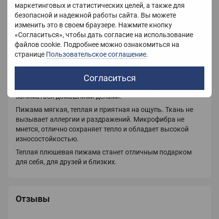
маркетинговых и статистических целей, а также для
Принт
Рисунок
безопасной и надежной работы сайта. Вы можете
изменить это в своем браузере. Нажмите кнопку
«Согласиться», чтобы дать согласие на использование
файлов cookie. Подробнее можно ознакомиться на
Описание
странице
Пользовательское соглашение
.
Женская плюшевая пижама для сна и отдыха,
Согласиться
изготовлена из качественной ткани – микрофибры.В
такой пижаме Вам будет удобно и тепло отдыхать,
заниматься домашними делами.
Пижама мягкая, теплая и приятная на ощупь. Ткань не
вызывает аллергии и раздражений. Микрофибра не
мнется, отлично сохраняет тепло и обладает высокой
износостойкостью.
Теплая плюшевая пижама станет отличным подарком
для себя, для друзей и близких.
Отзывы