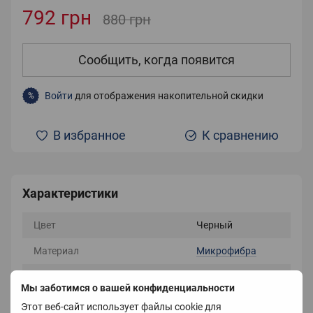
792 грн
880 грн
Сообщить, когда появится
Войти
для отображения накопительной скидки
%
В избранное
К сравнению
Характеристики
Цвет
Черный
Материал
Микрофибра
Страна-производитель
Китай
Мы заботимся о вашей конфиденциальности
Вес
800 г
Этот веб-сайт использует файлы cookie для