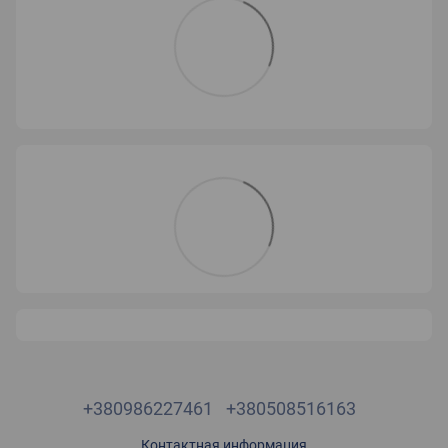
+380986227461
+380508516163
Контактная информация